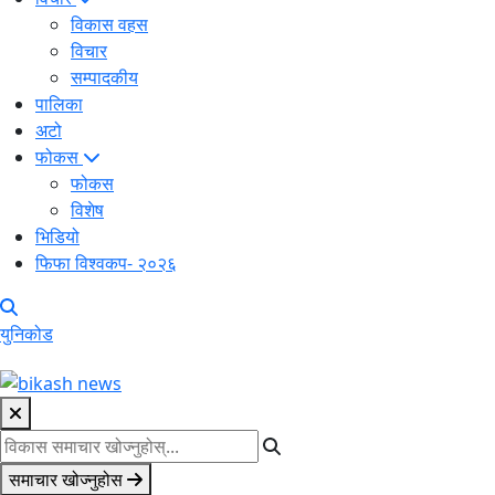
विकास वहस
विचार
सम्पादकीय
पालिका
अटो
फोकस
फोकस
विशेष
भिडियो
फिफा विश्वकप- २०२६
युनिकोड
समाचार खोज्नुहोस