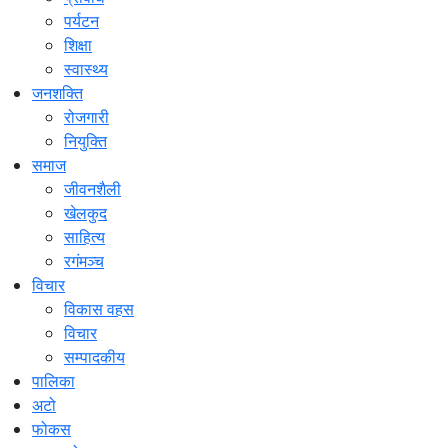
पर्यटन
शिक्षा
स्वास्थ्य
जनशक्ति
रोजगारी
नियुक्ति
समाज
जीवनशैली
खेलकुद
साहित्य
रगंमञ्च
विचार
विकास वहस
विचार
सम्पादकीय
पालिका
अटो
फोकस