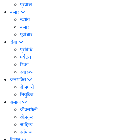
प्रवास
बजार
उद्योग
बजार
पूर्वाधार
सेवा
प्रविधि
पर्यटन
शिक्षा
स्वास्थ्य
जनशक्ति
रोजगारी
नियुक्ति
समाज
जीवनशैली
खेलकुद
साहित्य
रगंमञ्च
विचार