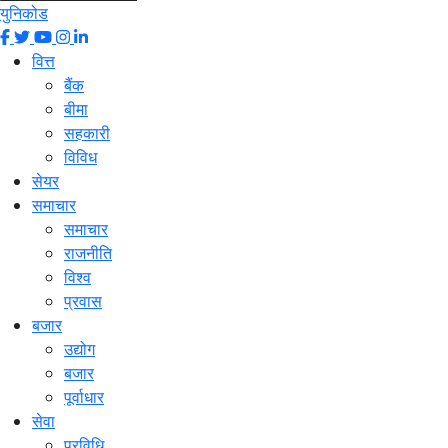
युनिकोड
वित्त
बैंक
बीमा
सहकारी
विविध
सेयर
समाचार
समाचार
राजनीति
विश्व
प्रवास
बजार
उद्योग
बजार
पूर्वाधार
सेवा
प्रविधि