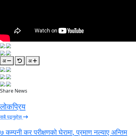
अ
अ
Share News
लोकप्रिय
सबै पढ्नुहोस्
७ कम्पनी कर परीक्षणको घेरामा, प्रमाण नल्याए अन्तिम