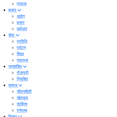
प्रवास
बजार
उद्योग
बजार
पूर्वाधार
सेवा
प्रविधि
पर्यटन
शिक्षा
स्वास्थ्य
जनशक्ति
रोजगारी
नियुक्ति
समाज
जीवनशैली
खेलकुद
साहित्य
रगंमञ्च
विचार