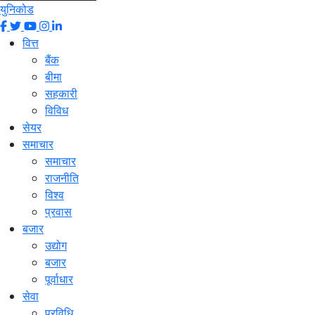
युनिकोड
वित्त
बैंक
बीमा
सहकारी
विविध
सेयर
समाचार
समाचार
राजनीति
विश्व
प्रवास
बजार
उद्योग
बजार
पूर्वाधार
सेवा
प्रविधि