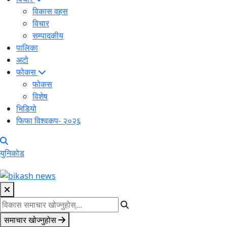
विकास वहस
विचार
सम्पादकीय
पालिका
अटो
फोकस
फोकस
विशेष
भिडियो
फिफा विश्वकप- २०२६
युनिकोड
समाचार खोज्नुहोस