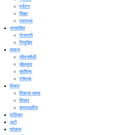
पर्यटन
शिक्षा
स्वास्थ्य
जनशक्ति
रोजगारी
नियुक्ति
समाज
जीवनशैली
खेलकुद
साहित्य
रगंमञ्च
विचार
विकास वहस
विचार
सम्पादकीय
पालिका
अटो
फोकस