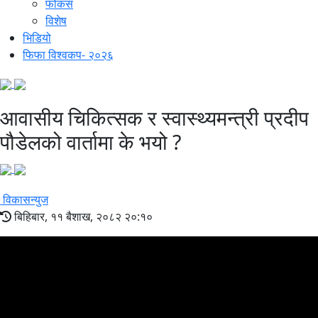
फोकस
विशेष
भिडियो
फिफा विश्वकप- २०२६
आवासीय चिकित्सक र स्वास्थ्यमन्त्री प्रदीप
पौडेलको वार्तामा के भयो ?
विकासन्युज
बिहिबार, ११ बैशाख, २०८२ २०:१०