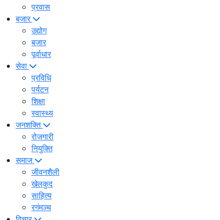
प्रवास
बजार
उद्योग
बजार
पूर्वाधार
सेवा
प्रविधि
पर्यटन
शिक्षा
स्वास्थ्य
जनशक्ति
रोजगारी
नियुक्ति
समाज
जीवनशैली
खेलकुद
साहित्य
रगंमञ्च
विचार