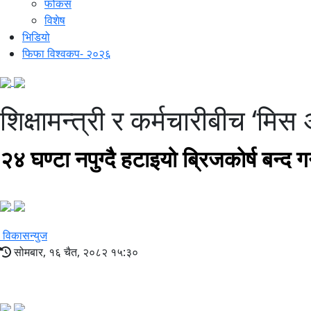
फोकस
विशेष
भिडियो
फिफा विश्वकप- २०२६
शिक्षामन्त्री र कर्मचारीबीच ‘मिस
२४ घण्टा नपुग्दै हटाइयो ब्रिजकोर्ष बन्द गर
विकासन्युज
सोमबार, १६ चैत, २०८२ १५:३०