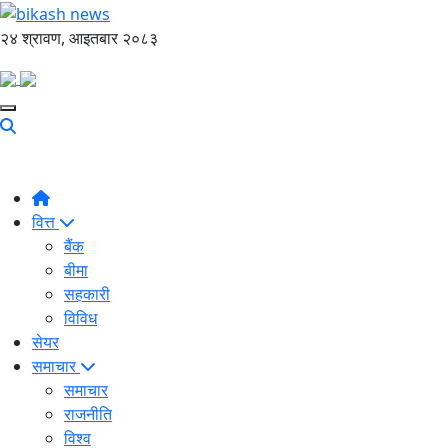
२४ श्रावण, आइतबार २०८३
वित्त
बैंक
बीमा
सहकारी
विविध
सेयर
समाचार
समाचार
राजनीति
विश्व