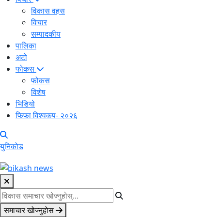
विकास वहस
विचार
सम्पादकीय
पालिका
अटो
फोकस
फोकस
विशेष
भिडियो
फिफा विश्वकप- २०२६
युनिकोड
समाचार खोज्नुहोस