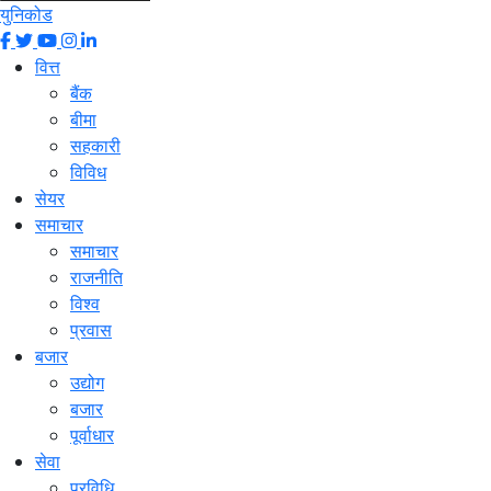
युनिकोड
वित्त
बैंक
बीमा
सहकारी
विविध
सेयर
समाचार
समाचार
राजनीति
विश्व
प्रवास
बजार
उद्योग
बजार
पूर्वाधार
सेवा
प्रविधि