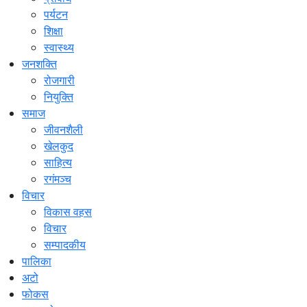
पर्यटन
शिक्षा
स्वास्थ्य
जनशक्ति
रोजगारी
नियुक्ति
समाज
जीवनशैली
खेलकुद
साहित्य
रगंमञ्च
विचार
विकास वहस
विचार
सम्पादकीय
पालिका
अटो
फोकस