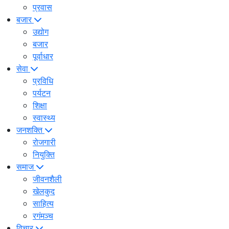
प्रवास
बजार
उद्योग
बजार
पूर्वाधार
सेवा
प्रविधि
पर्यटन
शिक्षा
स्वास्थ्य
जनशक्ति
रोजगारी
नियुक्ति
समाज
जीवनशैली
खेलकुद
साहित्य
रगंमञ्च
विचार