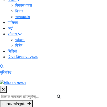
विकास वहस
विचार
सम्पादकीय
पालिका
अटो
फोकस
फोकस
विशेष
भिडियो
फिफा विश्वकप- २०२६
युनिकोड
समाचार खोज्नुहोस