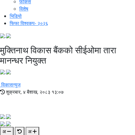
फोकस
विशेष
भिडियो
फिफा विश्वकप- २०२६
मुक्तिनाथ विकास बैंकको सीईओमा तारा
मानन्धर नियुक्त
विकासन्युज
शुक्रबार, ४ बैशाख, २०८३ १३:०७
अ
अ