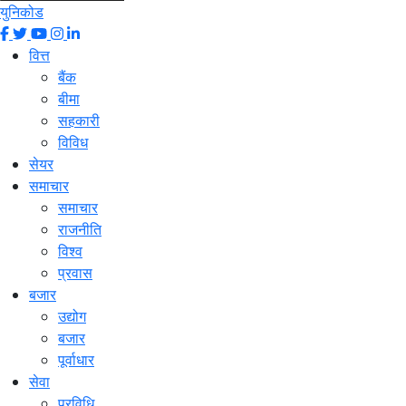
युनिकोड
वित्त
बैंक
बीमा
सहकारी
विविध
सेयर
समाचार
समाचार
राजनीति
विश्व
प्रवास
बजार
उद्योग
बजार
पूर्वाधार
सेवा
प्रविधि