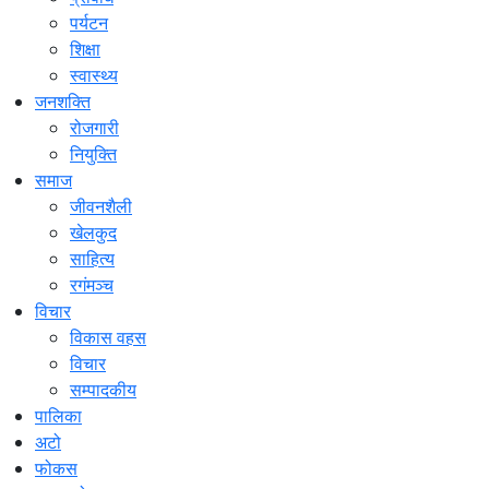
पर्यटन
शिक्षा
स्वास्थ्य
जनशक्ति
रोजगारी
नियुक्ति
समाज
जीवनशैली
खेलकुद
साहित्य
रगंमञ्च
विचार
विकास वहस
विचार
सम्पादकीय
पालिका
अटो
फोकस