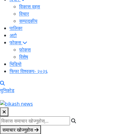
विकास वहस
विचार
सम्पादकीय
पालिका
अटो
फोकस
फोकस
विशेष
भिडियो
फिफा विश्वकप- २०२६
युनिकोड
समाचार खोज्नुहोस