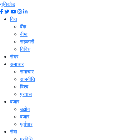
युनिकोड
वित्त
बैंक
बीमा
सहकारी
विविध
सेयर
समाचार
समाचार
राजनीति
विश्व
प्रवास
बजार
उद्योग
बजार
पूर्वाधार
सेवा
प्रविधि