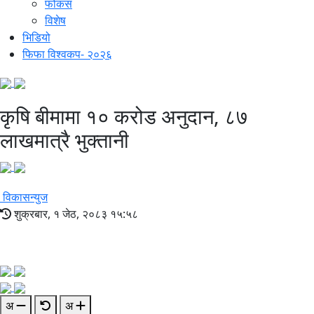
फोकस
विशेष
भिडियो
फिफा विश्वकप- २०२६
कृषि बीमामा १० करोड अनुदान, ८७
लाखमात्रै भुक्तानी
विकासन्युज
शुक्रबार, १ जेठ, २०८३ १५:५८
अ
अ