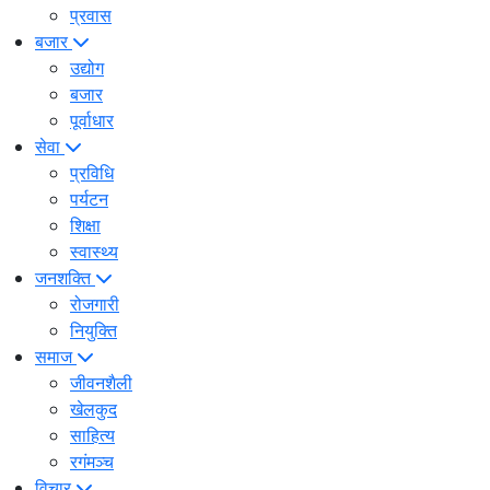
प्रवास
बजार
उद्योग
बजार
पूर्वाधार
सेवा
प्रविधि
पर्यटन
शिक्षा
स्वास्थ्य
जनशक्ति
रोजगारी
नियुक्ति
समाज
जीवनशैली
खेलकुद
साहित्य
रगंमञ्च
विचार