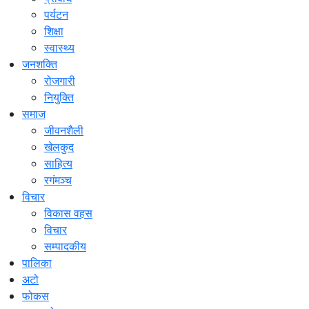
पर्यटन
शिक्षा
स्वास्थ्य
जनशक्ति
रोजगारी
नियुक्ति
समाज
जीवनशैली
खेलकुद
साहित्य
रगंमञ्च
विचार
विकास वहस
विचार
सम्पादकीय
पालिका
अटो
फोकस