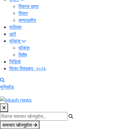
विकास वहस
विचार
सम्पादकीय
पालिका
अटो
फोकस
फोकस
विशेष
भिडियो
फिफा विश्वकप- २०२६
युनिकोड
समाचार खोज्नुहोस