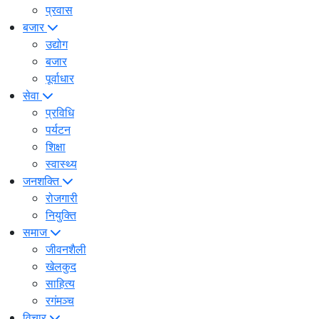
प्रवास
बजार
उद्योग
बजार
पूर्वाधार
सेवा
प्रविधि
पर्यटन
शिक्षा
स्वास्थ्य
जनशक्ति
रोजगारी
नियुक्ति
समाज
जीवनशैली
खेलकुद
साहित्य
रगंमञ्च
विचार