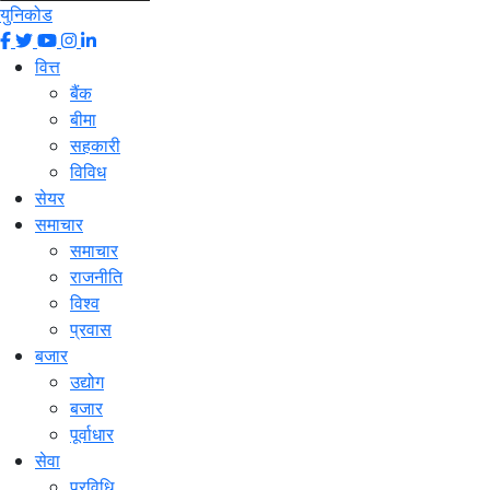
युनिकोड
वित्त
बैंक
बीमा
सहकारी
विविध
सेयर
समाचार
समाचार
राजनीति
विश्व
प्रवास
बजार
उद्योग
बजार
पूर्वाधार
सेवा
प्रविधि