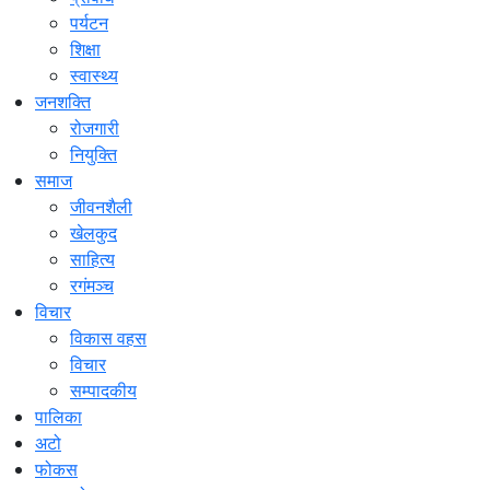
पर्यटन
शिक्षा
स्वास्थ्य
जनशक्ति
रोजगारी
नियुक्ति
समाज
जीवनशैली
खेलकुद
साहित्य
रगंमञ्च
विचार
विकास वहस
विचार
सम्पादकीय
पालिका
अटो
फोकस