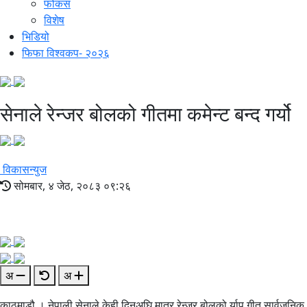
फोकस
विशेष
भिडियो
फिफा विश्वकप- २०२६
सेनाले रेन्जर बोलको गीतमा कमेन्ट बन्द गर्यो
विकासन्युज
सोमबार, ४ जेठ, २०८३ ०९:२६
अ
अ
काठमाडौ । नेपाली सेनाले केही दिनअघि मात्र रेन्जर बोलको र्याप गीत सार्वजनिक