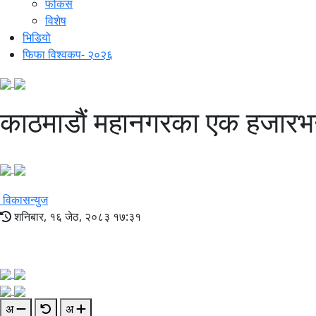
फोकस
विशेष
भिडियो
फिफा विश्वकप- २०२६
काठमाडौं महानगरका एक हजारभन्
विकासन्युज
शनिबार, १६ जेठ, २०८३ १७:३१
अ
अ