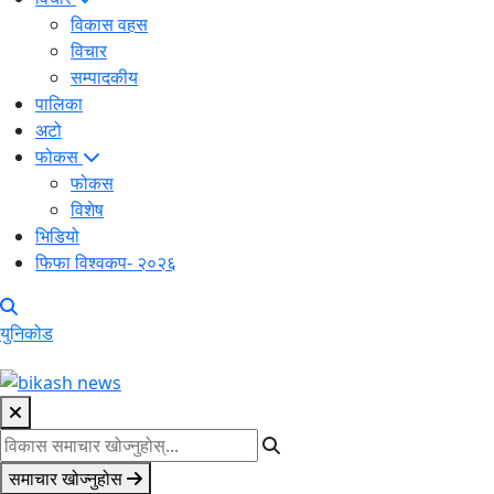
विकास वहस
विचार
सम्पादकीय
पालिका
अटो
फोकस
फोकस
विशेष
भिडियो
फिफा विश्वकप- २०२६
युनिकोड
समाचार खोज्नुहोस