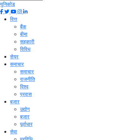
युनिकोड
वित्त
बैंक
बीमा
सहकारी
विविध
सेयर
समाचार
समाचार
राजनीति
विश्व
प्रवास
बजार
उद्योग
बजार
पूर्वाधार
सेवा
प्रविधि