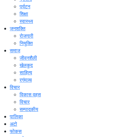
पर्यटन
शिक्षा
स्वास्थ्य
जनशक्ति
रोजगारी
नियुक्ति
समाज
जीवनशैली
खेलकुद
साहित्य
रगंमञ्च
विचार
विकास वहस
विचार
सम्पादकीय
पालिका
अटो
फोकस