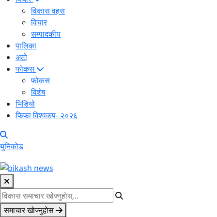
विकास वहस
विचार
सम्पादकीय
पालिका
अटो
फोकस
फोकस
विशेष
भिडियो
फिफा विश्वकप- २०२६
युनिकोड
समाचार खोज्नुहोस