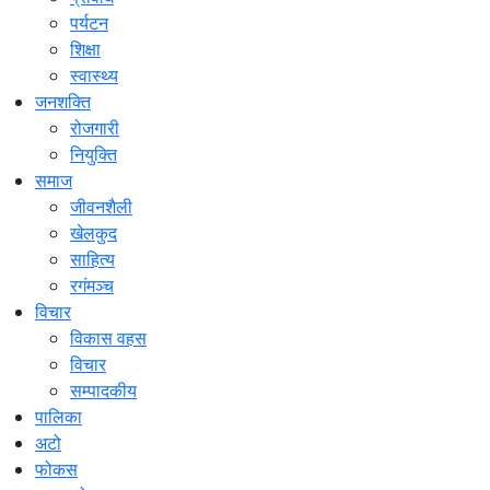
पर्यटन
शिक्षा
स्वास्थ्य
जनशक्ति
रोजगारी
नियुक्ति
समाज
जीवनशैली
खेलकुद
साहित्य
रगंमञ्च
विचार
विकास वहस
विचार
सम्पादकीय
पालिका
अटो
फोकस