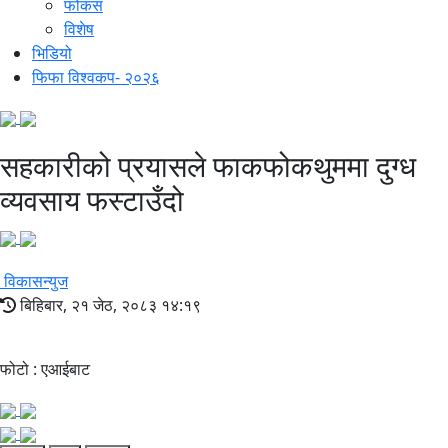
फोकस
विशेष
भिडियो
फिफा विश्वकप- २०२६
सहकारीको प्रयासले फाकफोकथुममा दुग्ध
व्यवसाय फस्टाउँदो
विकासन्युज
बिहिबार, २१ जेठ, २०८३ १४:१९
फोटो : एआईबाट