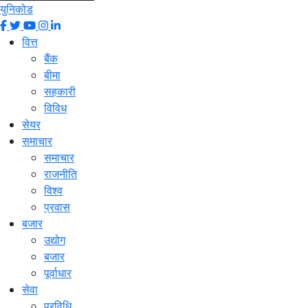
युनिकोड
वित्त
बैंक
बीमा
सहकारी
विविध
सेयर
समाचार
समाचार
राजनीति
विश्व
प्रवास
बजार
उद्योग
बजार
पूर्वाधार
सेवा
प्रविधि