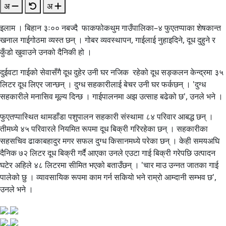
अ
अ
इलाम । बिहान ३ः०० नबज्दै फाकफोकथुम गाउँपालिका–४ फुएतप्पाका शेषकान्त
खनाल गाईगोठमा व्यस्त छन् । गोबर व्यवस्थापन, गाईलाई नुहाइदिने, दूध दुहुने र
कुँडो खुवाउने उनको दैनिकी हो ।
दुईवटा गाईको सेवासँगै दूध दुहेर उनी घर नजिक रहेको दूध सङ्कलन केन्द्रमा ३५
लिटर दूध लिएर जान्छन् । दुग्ध सहकारीलाई बेचर उनी घर फर्कछन् । 'दुग्ध
सहकारीले मनासिव मूल्य दिन्छ । गाईपालनमा अझ उत्साह बढेको छ', उनले भने ।
फुएतप्पास्थित थामडाँडा पशुपालन सहकारी संस्थामा ८४ परिवार आबद्ध छन् ।
तीमध्ये ४५ परिवारले नियमित रूपमा दूध बिक्री गरिरहेका छन् । सहकारीका
सहसचिव ढाकाबहादुर मगर सफल दुग्ध किसानमध्ये परेका छन् । केही समयअघि
दैनिक ७२ लिटर दूध बिक्री गर्दै आएका उनले एउटा गाई बिक्री गरेपछि उत्पादन
घटेर अहिले ४८ लिटरमा सीमित भएको बताउँछन् । 'चार माउ उन्नत जातका गाई
पालेको छु । व्यावसायिक रूपमा काम गर्न सकियो भने राम्रो आम्दानी सम्भव छ',
उनले भने ।