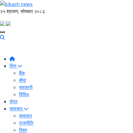
२५ श्रावण, सोमबार २०८३
वित्त
बैंक
बीमा
सहकारी
विविध
सेयर
समाचार
समाचार
राजनीति
विश्व