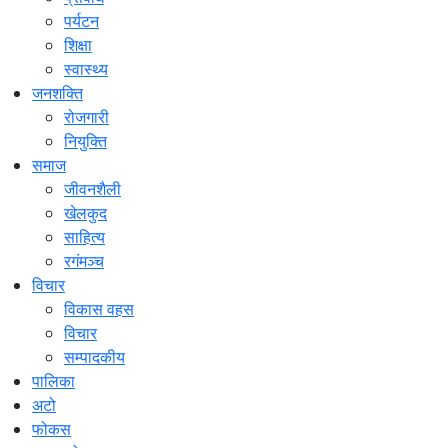
पर्यटन
शिक्षा
स्वास्थ्य
जनशक्ति
रोजगारी
नियुक्ति
समाज
जीवनशैली
खेलकुद
साहित्य
रगंमञ्च
विचार
विकास वहस
विचार
सम्पादकीय
पालिका
अटो
फोकस