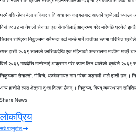
गत शनिबार राति ध्रुवेले भरतपुर महानगरपालिका–२३ मा २१ वर्षीया आशिका बोटे र
घरमै बसिरहेका बेला शनिबार राति अचानक जङ्गलबाट आएको ध्रुवेलाई धपाउन आशि
विसं २०७४ मा नेपाली सेनाका एक सेनानीलाई आक्रमण गरेर मारेपछि ध्रुवेले झन्ड
चितवन राष्ट्रिय निकुञ्जमा सबैभन्दा बढी मान्छे मार्ने हात्तीका रूपमा परिचित 
त्यस हात्ती २०६९ सालको कात्तिकदेखि एक महिनाको अन्तरालमा माडीमा मात्रै चार
विसं २०६६ माघदेखि मान्छेलाई आक्रमण गरेर ज्यान लिन थालेको ध्रुवेले २०६९ स
निकुञ्जमा रोनाल्डो, गोविन्दे, ध्रुवेलगायत नाम गरेका जङ्गली भाले हात्ती छन् ।
अन्य हात्तीले त्यस क्षेत्रमा दुःख दिएका छैनन् । निकुञ्ज, विपद् व्यवस्थापन सम
Share News
लोकप्रिय
सबै पढ्नुहोस्