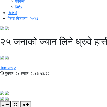
फोकस
विशेष
भिडियो
फिफा विश्वकप- २०२६
२५ जनाको ज्यान लिने ध्रुवे हात्त
विकासन्युज
बुधबार, २४ असार, २०८३ १३:२८
अ
अ