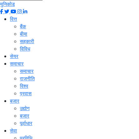
युनिकोड
वित्त
बैंक
बीमा
सहकारी
विविध
सेयर
समाचार
समाचार
राजनीति
विश्व
प्रवास
बजार
उद्योग
बजार
पूर्वाधार
सेवा
प्रविधि