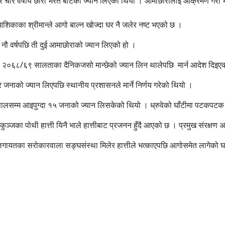
 चार वर्षीय छोरा भरत बोटेको ज्यान लिएको थियो । आमाछोरालाई आक्रमण गरी भागेक
काका श्रीमान्ले आगो बाल्न खोज्दा घर नै जलेर नष्ट भएको छ ।
ै नौ वर्षपछि ती दुई आमाछोराको ज्यान लिएको हो ।
ध्रुवेले २०६८/६९ सालताका दैनिकजसो मान्छेको ज्यान लिन थालेपछि मार्न आदेश दिइ
 जनाको ज्यान लिएपछि स्थानीय प्रशासनले मार्ने निर्णय गरेको थियो ।
ालसम्म आइपुग्दा १५ जनाको ज्यान लिसकेको थियो । ध्रुवेको घाँटीमा पटकपटक रे
 निकुञ्जका पोथी हात्ती यिनै भाले हात्तीबाट प्रजनन हुँदै आएको छ । प्रमुख संरक्
ितिलगायतका सरोकारवाला सङ्घसंस्था मिलेर हात्तीले भत्काएपछि आगोसमेत लागेको घर 