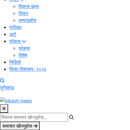
विकास वहस
विचार
सम्पादकीय
पालिका
अटो
फोकस
फोकस
विशेष
भिडियो
फिफा विश्वकप- २०२६
युनिकोड
समाचार खोज्नुहोस