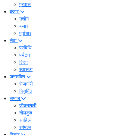
प्रवास
बजार
उद्योग
बजार
पूर्वाधार
सेवा
प्रविधि
पर्यटन
शिक्षा
स्वास्थ्य
जनशक्ति
रोजगारी
नियुक्ति
समाज
जीवनशैली
खेलकुद
साहित्य
रगंमञ्च
विचार