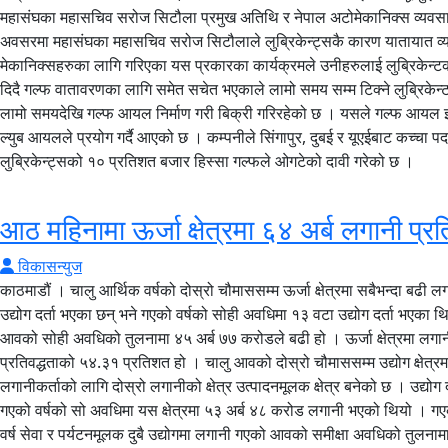
महासंघका महासचिव सरोज सिटौला प्रमुख अतिथि र नेपाल अटोमेकानिक्स व्यवसायी 
अवसरमा महासंघका महासचिव सरोज सिटौलाले लुब्रिकेन्ट्सकै कारण यातायात व्यवस
मेकानिक्सहरुका लागि गरिएका यस प्रकारका कार्यक्रमले उनीहरुलाई लुब्रिकेन्टका
दिदै गल्फ वातावरणका लागि समेत सचेत भएकाले लामो समय सम्म टिक्ने लुब्रिकेन्
लामो समयदेखि गल्फ आयल निर्माण गरी बिक्री गरिरहेको छ । यसले गल्फ आयल इन्टरन
ल्युब आयलले प्रयोग गर्दै आएको छ । कम्पनीले सिंगापुर, दुबई र यूएईबाट कच्चा प
लुब्रिकेन्ट्सको १० प्रतिशत बजार हिस्सा गल्फले ओगटेको दावी गरेको छ ।
आठ महिनामा ऊर्जा क्षेत्रमा ६४ अर्ब लगानी प्र
विकासन्युज
काठमाडौं । चालु आर्थिक वर्षको दोस्रो चौमाससम्म ऊर्जा क्षेत्रमा सबैभन्दा बढी 
उद्योग दर्ता भएका छन् भने गएको वर्षको सोही अवधिमा १३ वटा उद्योग दर्ता भए
आवको सोही अवधिको तुलनामा ४५ अर्ब ७७ करोडले बढी हो । ऊर्जा क्षेत्रमा लगानी ग
प्रतिवद्धताको ५४.३१ प्रतिशत हो । चालु आवको दोस्रो चौमाससम्म उद्योग क्षेत्
लगानीकर्ताको लागि दोस्रो लगानीको क्षेत्र उत्पादनमूलक क्षेत्र बनेको छ । उद्
गएको वर्षको सो अवधिमा यस क्षेत्रमा ५३ अर्ब ४८ करोड लगानी भएको थियो । गए
वर्ष सेवा र पर्यटनमूलक दुबै उद्योगमा लगानी गएको आवको समीक्षा अवधिको तुल