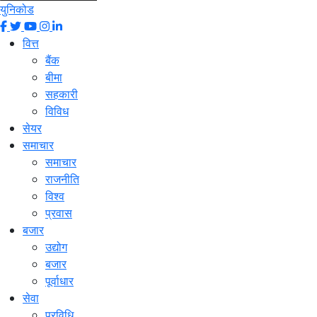
युनिकोड
वित्त
बैंक
बीमा
सहकारी
विविध
सेयर
समाचार
समाचार
राजनीति
विश्व
प्रवास
बजार
उद्योग
बजार
पूर्वाधार
सेवा
प्रविधि