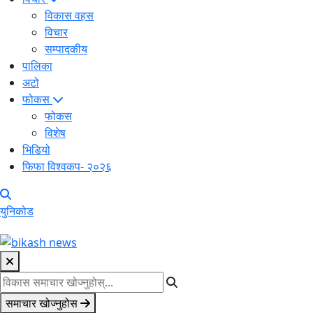
विकास वहस
विचार
सम्पादकीय
पालिका
अटो
फोकस
फोकस
विशेष
भिडियो
फिफा विश्वकप- २०२६
युनिकोड
समाचार खोज्नुहोस