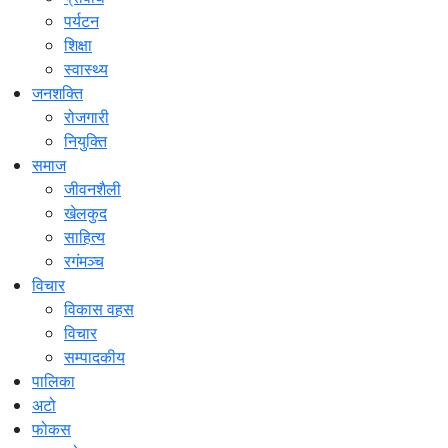
पर्यटन
शिक्षा
स्वास्थ्य
जनशक्ति
रोजगारी
नियुक्ति
समाज
जीवनशैली
खेलकुद
साहित्य
रगंमञ्च
विचार
विकास वहस
विचार
सम्पादकीय
पालिका
अटो
फोकस