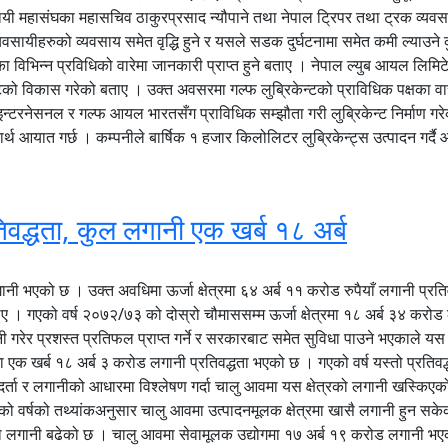
महासंघका महासचिव ठाकुरप्रसाद न्यौपाने तथा नेपाल ट्रिपर तथा ट्रक व्यवसायी 
ायीहरुको व्यवसाय समेत वृद्धि हुने र यसले सडक दुर्घटनामा समेत कमी ल्याउने 
 विभिन्न प्रविधिको वारेमा जानकारी प्राप्त हुने बताए । नेपाल ल्युब आयल लिमि
टको विकास गरेको बताए । उक्त अवसरमा गल्फ लुब्रिकेन्टको प्राविधिक पक्षका वा
ेसनल र गल्फ आयल भारतसँग प्राविधिक सम्झौता गरी लुब्रिकेन्ट निर्माण गरेको हो
दार्थ आयात गर्छ । कम्पनीले बार्षिक १ हजार किलोलिटर लुब्रिकेन्ट्स उत्पादन गर
तिवद्धता, कुल लगानी एक खर्ब १८ अर्ब
लगानी भएको छ । उक्त अवधिमा ऊर्जा क्षेत्रमा ६४ अर्ब ११ करोड रुपैयाँ लगानी प्रत
का थिए । गएको वर्ष २०७२/७३ को दोस्रो चौमाससम्म ऊर्जा क्षेत्रमा १८ अर्ब ३४
रेर प्रशस्त प्रतिफल प्राप्त गर्ने र सरकारबाट समेत सुविधा पाउने भएकाले यस क्
रमा एक खर्ब १८ अर्ब ३ करोड लगानी प्रतिवद्धता भएको छ । गएको वर्ष यस्तो प्रत
योग दर्ता र लगानीको आधारमा विश्लेषण गर्दा चालु आवमा यस क्षेत्रको लगानी खस्
को वर्षको तथ्यांकअनुसार चालु आवमा उत्पादनमूलक क्षेत्रमा खासै लगानी हुन 
नामा लगानी बढेको छ । चालु आवमा सेवामूलक उद्योगमा १७ अर्ब १९ करोड लगानी भ