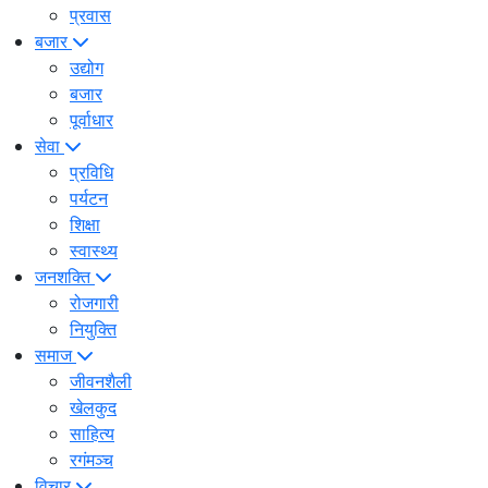
प्रवास
बजार
उद्योग
बजार
पूर्वाधार
सेवा
प्रविधि
पर्यटन
शिक्षा
स्वास्थ्य
जनशक्ति
रोजगारी
नियुक्ति
समाज
जीवनशैली
खेलकुद
साहित्य
रगंमञ्च
विचार