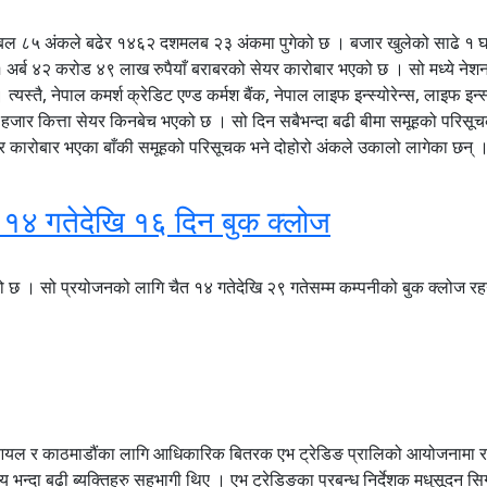
बल ८५ अंकले बढेर १४६२ दशमलब २३ अंकमा पुगेको छ । बजार खुलेको साढे १ घण्
 १ अर्ब ४२ करोड ४९ लाख रुपैयाँ बराबरको सेयर कारोबार भएको छ । सो मध्ये नेश
स्तै, नेपाल कमर्श क्रेडिट एण्ड कर्मश बैंक, नेपाल लाइफ इन्स्योरेन्स, लाइफ इन्स्य
र कित्ता सेयर किनबेच भएको छ । सो दिन सबैभन्दा बढी बीमा समूहको परिसूचक
बार कारोबार भएका बाँकी समूहको परिसूचक भने दोहोरो अंकले उकालो लागेका छन् 
 १४ गतेदेखि १६ दिन बुक क्लोज
 छ । सो प्रयोजनको लागि चैत १४ गतेदेखि २९ गतेसम्म कम्पनीको बुक क्लोज रहन
 आयल र काठमाडौंका लागि आधिकारिक बितरक एभ ट्रेडिङ प्रालिको आयोजनामा राज
 भन्दा बढी ब्यक्तिहरु सहभागी थिए । एभ ट्रेडिङका प्रबन्ध निर्देशक मधुसूदन सिग