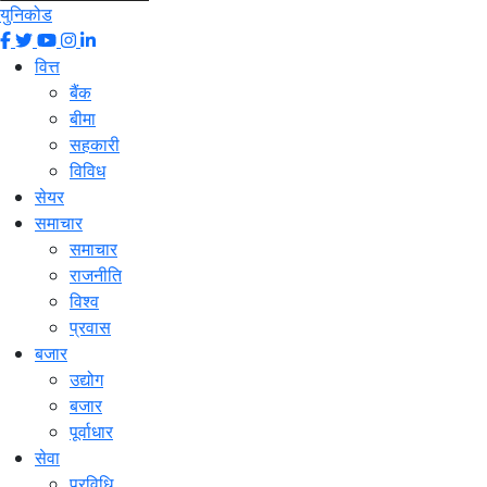
युनिकोड
वित्त
बैंक
बीमा
सहकारी
विविध
सेयर
समाचार
समाचार
राजनीति
विश्व
प्रवास
बजार
उद्योग
बजार
पूर्वाधार
सेवा
प्रविधि