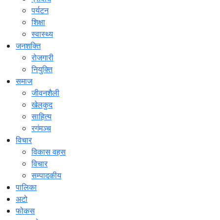
पर्यटन
शिक्षा
स्वास्थ्य
जनशक्ति
रोजगारी
नियुक्ति
समाज
जीवनशैली
खेलकुद
साहित्य
रगंमञ्च
विचार
विकास वहस
विचार
सम्पादकीय
पालिका
अटो
फोकस