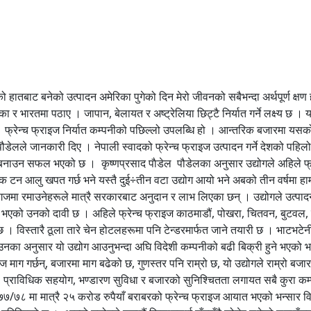
 नवलपुर, सिन्धुली, मकवानपुर, दाङ, बारा, पर्सालगायतका किसान उद्योगसँग जोडिएका छन् । किसानलाई बीउ, मल र प्राविधिक सहयोग उद्योगले नै गर्छ । साथै गण्डकी प्रदेश सरकारले पनि किसानलाई बीउमा अनुदान दिने गरेको पौडेलले बताए । ‘गण्डकी सरकारले नवलपुरमा आलु खेती गर्ने किसानलाई बीउमा अनुदान दिन्छ, यो हाम्रै पहलबाट भएको हो,’ पौडेल भन्छन्, ‘हामीले बीउदेखि प्राविधिक सहयोग र खेतमै बोरा लगेर आलु खरिद गर्छौं ।’ पौडेलका अनुसार किसानले प्रदेश सरकारबाट बीउमा ७५ प्रतिशत अनुदान र उत्पादन गरिसकेपछि उद्योगको नाममा बिलिङ गरिसकेपछि किलोमा २ रुपैयाँसम्म छुट पाउँछन् । नेपालमै पहिलो उद्योग, विदेशमा निर्यात नेपाल आलु उत्पादनको लागि तीनै क्षेत्र (हिमाल, पहाड र तराई) उपयुक्त रहेको सुनाउँछन् कृष्णप्रसाद पौडेल । आजको दिनमा यो उद्योगले नेपाली फ्रेन्च फ्राइज उत्पादन गरेर विदेशी मुद्रा आम्दानी गर्नमा उदाहरणीय भूमिका निभाएको छ । यस्ता उद्योगहरू नेपालमा धेरै आउनुपर्ने पौडेल बताउँछन् । आगामी दिनमा उद्योगलाई थप विस्तार गर्ने योजना बनाएको उनले सुनाए । कम्पनीले प्रशोधन केन्द्रसँगै आलु भण्डारणका लागि ठूलो कोल्ड स्टोर हब बनाउने तयारी गरेको छ । यसैगरी, आलुको उत्पादनलाई विविधीकरण गर्ने योजना पनि रहेको छ । उनले भने, ‘हामीले अहिलेसम्म फ्रेन्च फ्राइजको उत्पादन सुरु गरेर बजारमा ल्यायौं, अबको दुई वर्षभित्र पराठा, समोसा, टिकीलगायत थुप्रै आइटम सुरु गर्छौं ।’ पौडेल आमउपभोक्तालाई नेपाली उत्पादन नै प्रयोग गर्न सुझाउँछन् । उनी भन्छन्, ‘हाम्रो उत्पादन स्वादिष्ट हुनुका साथै स्वास्थ्यको लागि लाभदायक छ, तपाईंहरू जतिजना फ्रेन्च फ्राइज खानुहुन्छ, आफ्नै किसानले उत्पादन गरेको आलुबाट बनाएको फ्रेन्च फ्राइज किन्नूस् र हामीलाई सहयोग गर्नूस् ।’ सरकारले म र मेरो टिमलाई विश्वास गरेर औजार र किसानलाई अनुदान दिन्छ भने अबको ४/५ वर्षमा मैले पनि देशलाई आलुमा आत्मनिर्भर बनाउन सक्छु । काम गर्न सकिन्छ, सम्भावना धेरै छन् । तराईका अधिकांश ठाउँमा जमीन खाली छ । आलुबाट राम्रो फाइदा लिन सकिन्छ । आर्थिक वर्ष २०७७/७८ मा २५ करोडको फ्रेन्च फ्राइज आयात भएको थियो । अहिले हामी निर्यात गरिरहेका छौं । हामीले ११० टन निर्यात गरिसक्यौं । जापान, बेलायत र अष्ट्रेलियामा निर्यात गर्ने लक्ष्य छ । आफ्नो व्यवसायलाई अभियानको रूपमा अगाडि बढाउँदैछन् उद्योगी पौडेल । किसानको पीडा देखेर नेपालमा पहिलोपटक प्लान्ट टप प्रविधि प्रयोगमा ल्याएको उनले बताए । यो अभियानअन्तर्गत कसरी लागत घटाउने र उत्पादन वृद्धि भन्नेमा जोड दिएको उनको भनाइ छ । ‘माटोमा रमाउने किसानको प्रगति जबसम्म हुँदैन तबसम्म उद्योग र राष्ट्रको प्रगति हुँदैन भनेर मैले बुझेको छु,’ पौडेल भन्छन्, ‘म उहाँहरूकै हकहितको लागि दिनरात लागिरहेको छु, उहाँहरूसँगै हातेमालो गरेर अघि बढिरहेको छु ।’ किसानको लागि स्थानीय सरकार, कृषि मन्त्रालयलगायत सम्बन्धित क्षेत्रले ध्यान दिनुपर्ने बताउँछन् उद्योगी पौडेल । कागजमा मात्रै कृषि उत्पादन नहुने, त्यसको लागि माटोमा रमाउने किसानसँग हात मिलाउनुपर्ने उनको तर्क छ । ‘कागजमा रमाउने किसानलाई समातेर देश विकास हुँदैन, वास्तविक किसानको पीडा सुन्नुपर्यो, माटोमा रमाउने किसानलई समातेर देशको अर्थतन्त्रदेखि लिएर उत्पादन पनि वृद्धि गर्नुपर्यो,’ उनले भने । नेपालमा गर्नसके सम्भावना नै सम्भावना रहेको तर त्यसमा व्यक्ति मात्रै नभएर सबै क्षेत्रले समन्वय गर्नुपर्ने उद्योगी पौडेलको बुझाइ छ । ‘म एउटा व्यक्ति हो, व्यक्तिले मात्रै अगाडि बढाएर केही हुँदैन, राष्ट्रलाई अगाडि बढाउने हो भने सबै क्षेत्रले हातेमालो गर्नुपर्छ,’ उनी भन्छन् । त्यस्तै, उनी उद्योगको विकासको लागि सरकारले नीति, नियम र कानुन स्पष्ट बनाउनुपर्ने बताउँछन् । उनी उद्योगमा जाने विद्युत डेटिकेटेड हुनुपर्नेदेखि किसानलाई अनुदान र उद्योगीलाई केही वर्षसम्म ब्याजमा छुट गर्दिनुपर्ने धारणा राख्छन् । त्यस्तै, पौडेलले नेपालमा भविष्य छैन भनेर विदेश पलायन हुने युवाहरूलाई 