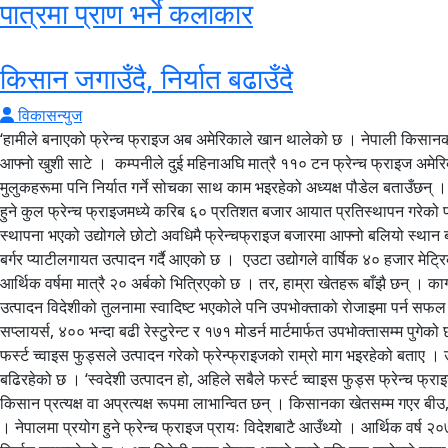
पात्रमा प्राण भर्ने कलाकार
किसान जगाउँदै, निर्यात बढाउँदै
विकासन्युज
‘हामीले बनाएको फ्रेन्च फ्राइज अब अमेरिकाले खान थालेको छ । नेपाली किसानको हातबाट बनेको उत्पादन अमेरिका पुगेको दिन मेरो जीवनको सबैभन्दा अर्थपूर्ण क्षण हो,’ फर्स्ट च्वाइस फुड्स प्रालिका अध्यक्ष कृष्णप्रसाद पौडेल निकै उत्साहका साथ आफ्नो खुशी साटे । कम्पनीले दुई महिनाअघि मात्रै ११० टन फ्रेन्च फ्राइज अमेरिका र भारतमा पठाए । जापान, बेलायत र अष्ट्रेलिया छिट्टै निर्यात गर्ने लक्ष्य छ । यस समाचारले नेपाल र देश बाहिरका सञ्चारमाध्यममा महत्त्वपूर्ण स्थान पायो । खाडी मुलुकहरूमा पनि निर्यात गर्ने सोचका साथ काम भइरहेको अध्यक्ष पौडेल बताउँछन् । फ्रेन्च फ्राइज निर्यात कम्पनीको पछिल्लो उपलब्धि हो । आन्तरिक बजारमा यसको उपस्थिति र कम्पनीले हासिल गरेको उपलब्धि निकै महत्त्वपूर्ण छ । नेपालमा खपत हुने कुल फ्रेन्च फ्राइजमध्ये करिब ६० प्रतिशत बजार आयात प्रतिस्थापन गरेको पौडेलले जानकारी दिए । नेपाली स्वादको फ्रेन्च फ्राइज उत्पादन गर्ने देशको पहिलो उद्योग नै फर्स्ट च्वाइस फुड्स हो । पाँच वर्षअघि २ अर्ब रुपैयाँको लगानीमा स्थापना भएको उद्योगले छोटो अवधिमै फ्रेन्चफ्राइज बजारमा आफ्नो बलियो स्थान बनाउन सफल भएको छ । कृष्णप्रसाद पाैडेल पौडेलका अनुसार उद्योगले अहिले फ्रेन्च फ्राइजसँगै क्रिनिकल कट, स्माइल्स, ह्यास ब्राउन, आलु टिक्की, भेग स्टिक, बर्गर प्याटीलगायत उत्पादन गर्दै आएको छ । एउटा उद्योगले वार्षिक ४० हजार मेट्रिक टन आलु खपत गर्छ भने यस्तै दुई÷तीन वटा उद्योग आयो भने अबको तीन वर्षमा हामी आलुमा आत्मनिर्भर बन्न सक्छौं । बिहान–बेलुका हाम्रो भान्सामा पाक्ने आलु गत आर्थिक वर्षमा मात्रै २० अर्बको भित्रिएको छ । तर, हाम्रा खेतहरू बाँझै छन् । कागजमा रमाउनेहरूले मात्रै सरकारबाट अनुदान र लाभ लिएका छन् । उद्योगले उत्पादन गरेको प्रडक्डले ६० प्रतिशतभन्दा बढी नेपाली मार्केट ओगटिसकेको छ । नेपाली उत्पादन विदेशीको तुलनामा स्वादिष्ट भएकोले पनि उपभोक्ताको रोजाइमा पर्न सफल भएको उनको दावी छ । अहिले फ्रेन्च फ्राइज काठमाडौं, पोखरा, चितवन, बुटवल, इटहरी, दाङ, नेपालगञ्ज लगायतका सहरका ५ वितरक, १२ चेन रेस्टुरेन्ट, १५० सप्लायर्स, ४०० भन्दा बढी रेस्टुरेन्ट र १७१ मोडर्न मार्टमार्फत उपभोक्तासम्म पुगेको छ । विस्तारै ठूला तारे चेन होटलहरूमा पनि टेन्डरमार्फत जाने तयारी छ । भाटभटेनीका प्रमुख सञ्चालन अधिकृत पानु पौडेलले अहिले विदेशी फ्रेन्च फ्राइजभन्दा फर्स्ट च्वाइस फुड्सले उत्पादन गरेको फ्रेन्फ्राइजको राम्रो माग भइरहेको बताए । उनका अनुसार यो उद्योग आउनुभन्दा अघि विदेशी कम्पनीको बढी बिक्री हुने भएको भए पनि अहिले यस उद्योगले गुणस्तरीय फ्रेन्च फ्राइज उत्पादन गरिरहेकोले माग पनि बढिरहेको छ । ‘स्वदेशी उत्पादन हो, अहिले सबैले फर्स्ट च्वाइस फुड्स फ्रेन्च फ्राइज माग गर्छन्, बजारमा माग बढेको छ, गुणस्तर पनि राम्रो छ, यो उद्योगले राम्रो बजार लिएको देखेको छु,’ उनले भने । यस उद्योगसँग जोडिएर आज ३५ हजार बढी किसान प्रत्यक्ष वा अप्रत्यक्ष रूपमा लाभान्वित छन् । किसानका खेतसम्म गएर बीउ, प्राविधिक सहयोग, भण्डारण सुविधा र बजारको सुनिश्चितता लगायत सबै कुरा कम्पनीले उपलब्ध गराएको छ । किसान अब वर्षभरि ‘कहाँ बेच्ने ?’ भनेर चिन्तित छैनन् । नेपालमा प्रयोग हुने फ्रेन्च फ्राइज प्रायः विदेशबाटै आउँथ्यो । आर्थिक वर्ष २०७७/७८ मा मात्रै २५ करोड रुपैयाँ बराबरको फ्रेन्च फ्राइज आयात भएको भन्सार विभागको तथ्यांकले देखाउँछ । अहिले यो उद्योगले आयातको परिणामलाई कम गर्दै निर्यात बढाइरहेको छ । अब विदेशी मुद्रा नेपाल आउने बाटो पनि यस उद्योगले खुला गरिदिएको छ । आफ्नो उद्योगले हजारौं किसानलाई सँगसँगै जोडेर लगेको सुनाउँछन् पौडेल । नवलपुरबाट डेढ सय–दुई सय किसानबाट सुरु गरेको आलु उत्पादन आजको दिनसम्म आइपुग्दा उद्योगले २६ जिल्लाका ३५ हजार किसानलाई उद्योगसँग जोडिसकेको छ । पौडेलका अनुसार गत वर्ष मात्रै उद्योगले किसानबाट २ हजार मेट्रिक टनभन्दा बढी आलु खरिद गरेको छ । रुपन्देही, कैलाली,