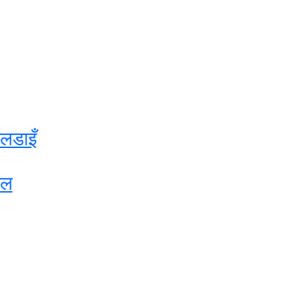
लडाइँ
ेल