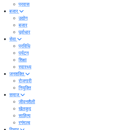
प्रवास
बजार
उद्योग
बजार
पूर्वाधार
सेवा
प्रविधि
पर्यटन
शिक्षा
स्वास्थ्य
जनशक्ति
रोजगारी
नियुक्ति
समाज
जीवनशैली
खेलकुद
साहित्य
रगंमञ्च
विचार