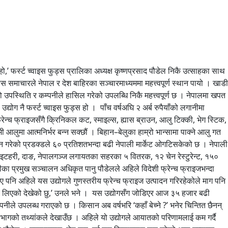
नेपालमै गर्न सक्ने अवस्था रहेको औंल्याउँछन् । ‘युवाहरू भविष्य छैन भनेर विदेश गएको देख्छु, त्यहाँ पुगेर उहाँहरूले मिहिनेत गर्दा भविष्य सुरक्षित हुने अनि यहाँ मिहिनेत गर्दा सुरक्षित नहुने भन्ने हुँदैन, मिहिनेत गरौं, यहाँ पनि त सम्भावना छ,’ उनले भने। खेती किसानी भनेको पढेलेखेकाहरूले गर्नुहुन्न भन्ने भाष्य छ, त्यसलाई चिर्नुपर्ने उनको तर्क छ । नेपालमा गर्न चाहनेलाई थुप्रै अवसर रहेकोले त्यसमा ध्यान जानुपर्ने उनको सुझाव छ । ‘आलु किसानको पसिना हो, त्यसलाई प्राविधिक मिहिनेत जोडेर विश्व बजारसम्म पुर्‍याउनु नै हाम्रो राष्ट्रिय गौरव हो,’ उनले भने । कृष्णप्रसाद र उनको परिवार गुल्मीको सामान्य किसान परिवारमा जन्मिएका कृष्णप्रसाद पौडेललाई आफ्नो गाउँ–बस्तीमा उब्जिएको आलु अमेरिकाको सुपरमार्केटमा पस्छ भनेर कल्पना पनि गरेका थिएनन् । तर, जीवन कहिलेकाहीँ कठोर संयोगहरूसँगै अघि बढ्छ । र, त्यही संयोगहरूको कुञ्जबाट निस्किएको एउटा सशक्त र सफल कथाका पात्र हुन् कृष्णप्रसाद पौडेल । ५२ वर्षअघि गुल्मीको मदाने गाउँपालिकामा जन्मिएका कृष्णप्रसाद पौडेल तीन भाइमध्ये जेठो सन्तान् हुन् । उनी पढ्ने बेला अहिलेजस्तो नजिकै विद्यालय थिएनन् । डेढ घण्टा पैदल हिँडेर पढ्न जानुपर्थ्यो । त्यो पनि खाली खुट्टा । सात कक्षा पढ्दासम्मै उनको खुट्टामा कहिल्यै चप्पल परेन । त्यो समयमा आजजस्तो बिजुली थिएन । मट्टीतेल बालेर पढ्नुपर्थ्यो । मट्टीतेल पनि सहजै उपलब्ध थिएन । विद्यालय शिक्षा पूरा नहुँदै उनले घरको दैनिकीलाई टेवा दिन परदेशको बाटो रोजे । कामको खोजीमा भारत पसे । ‘त्यतिबेला स्कुलको २०/२५ रुपैयाँ शुल्क तिर्नको लागि पनि समस्या थियो । बाख्राको पाठा, घ्यू बेचेर स्कुलको फी तिरिन्थ्यो, फी न्यून थियो तर २०–२५ रुपैयाँ पनि हाम्रो लागि धैरै थियो, त्यति रकम जुटाउन ५ माना घिउ बेच्नुपर्थ्यो,’ विगत स्मरण गर्दै उनले भने । भारतमा पौडेलको दैनिकी सहज थिएन । सुरुमा उनले एउटा क्यान्टिनमा भाँडा माझ्ने काम थाले । महिनाको २५ रुपैयाँमा ६ महिनासम्म काम गरिसकेपछि उनले मासु पसलमा काम गर्ने अवसर पाए । उनी काम गर्ने मासु पसलमा १८/२० जना नेपालीहरू थिए । ती सबैको नेतृत्व पौडेलले नै गर्थे । भारतमा करिब ८ बिताएपछि उनी २०५८ सालमा स्वदेश फर्किए । उनले आफ्नो उद्यममा परिवारलाई पनि सँगै ल्याएका छन् । पौडेलको सिंगो परिवार नै उद्योगमा संलग्न छन् । परिवारमा उनकी श्रीमती, दुई छोरी र एक छोरा–बुहारी छन् । उनका जेठी छोरी मानव संशाधन विभाग हेर्छिन्, छोरो मार्केटिङ, बुहारी फुड टेक्निसिएन ल्याब हेर्छिन् र श्रीमतीले पुरानो फ्याक्ट्रीमा एडमिन हेर्छिन् । कान्छी छोरी भने पढ्दैछिन् । मासु पसलबाट व्यवसायको सुरुवात पौडेलले कल्पना पनि गरेका थिएनन् कि एकदिन म ठूलो उद्योगी बन्छु, सयौंलाई रोजगारी दिन्छु । हजारौंलाई आफ्नो काममा संलग्न गराउँछु । तर, उनको मिहिनेत, परिश्रम र लगनशीलताले अर्कै मोड लियो । ठूला उद्यमी बन्न धनाढ्य परिवार वा व्यावसायिक पृष्ठभूमिबाट आउनुपर्छ भन्ने सोच धेरैको हुन्छ । तर, धेरैजना शून्यबाट उठेर करोडौंको मालिक बन्न सफल भएका थुप्रै उदाहरण यही समाजमा छन् । ती उदाहरणमध्येका एक पात्र हुन् पौडेल । सानो लगानीबाट व्यवसायको यात्रा थालनी गरेका पौडेल आज अर्बौं मूल्यको आलु साम्राज्य खडा गरेका छन् । उनको उद्योगबाट उत्पादन भएको वस्तुले आज नेपाली बजार मात्रै होइन, अन्तर्राष्ट्रिय बजारसमेत पाउन सफल भएको छ । यो उनको मात्रै नभएर नेपालको लागि गौरवको विषय हो । उनको यो व्यावसायिक कदमले हजारौं युवालाई प्रेरणा मिलेको छ । २०५८ सालमा कृष्णप्रसाद पौडेल नेपाल फर्किँदा मासु पसल भए पनि व्यवस्थित थिएनन् । पौडेलका अनुसार त्यतिबेला मासु फोहोर ठाउँमा काटेर भाग लगाइन्थ्यो । बाहिर खुला ठाउँमा राखिन्थ्यो, गुणस्तर मेन्टेन गरिएको हुन्थेन । त्यही समयमा पौडेलले त्यसलाई परिवर्तन गर्दै सफा र एसीसहितको मासु पसल खोले । सुरुमा उनले १० वटा कुखुरा र एउटा खसीबाट आ