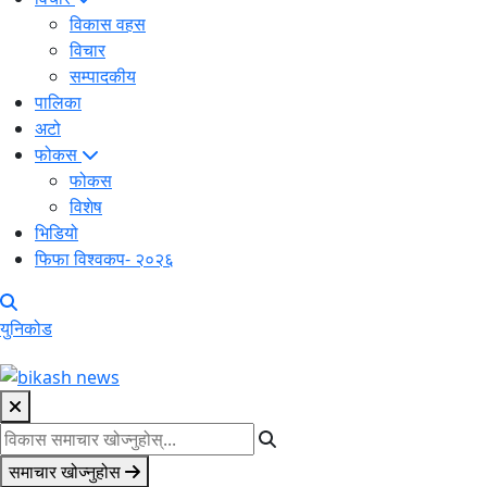
विकास वहस
विचार
सम्पादकीय
पालिका
अटो
फोकस
फोकस
विशेष
भिडियो
फिफा विश्वकप- २०२६
युनिकोड
समाचार खोज्नुहोस