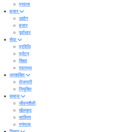
प्रवास
बजार
उद्योग
बजार
पूर्वाधार
सेवा
प्रविधि
पर्यटन
शिक्षा
स्वास्थ्य
जनशक्ति
रोजगारी
नियुक्ति
समाज
जीवनशैली
खेलकुद
साहित्य
रगंमञ्च
विचार