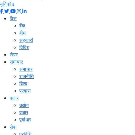
युनिकोड
वित्त
बैंक
बीमा
सहकारी
विविध
सेयर
समाचार
समाचार
राजनीति
विश्व
प्रवास
बजार
उद्योग
बजार
पूर्वाधार
सेवा
प्रविधि