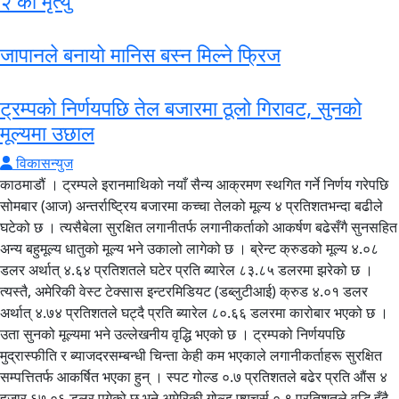
२ को मृत्यु
जापानले बनायो मानिस बस्न मिल्ने फ्रिज
ट्रम्पको निर्णयपछि तेल बजारमा ठूलो गिरावट, सुनको
मूल्यमा उछाल
विकासन्युज
काठमाडौं । ट्रम्पले इरानमाथिको नयाँ सैन्य आक्रमण स्थगित गर्ने निर्णय गरेपछि
सोमबार (आज) अन्तर्राष्ट्रिय बजारमा कच्चा तेलको मूल्य ४ प्रतिशतभन्दा बढीले
घटेको छ । त्यसैबेला सुरक्षित लगानीतर्फ लगानीकर्ताको आकर्षण बढेसँगै सुनसहित
अन्य बहुमूल्य धातुको मूल्य भने उकालो लागेको छ । ब्रेन्ट क्रुडको मूल्य ४.०८
डलर अर्थात् ४.६४ प्रतिशतले घटेर प्रति ब्यारेल ८३.८५ डलरमा झरेको छ ।
त्यस्तै, अमेरिकी वेस्ट टेक्सास इन्टरमिडियट (डब्लुटीआई) क्रुड ४.०१ डलर
अर्थात् ४.७४ प्रतिशतले घट्दै प्रति ब्यारेल ८०.६६ डलरमा कारोबार भएको छ ।
उता सुनको मूल्यमा भने उल्लेखनीय वृद्धि भएको छ । ट्रम्पको निर्णयपछि
मुद्रास्फीति र ब्याजदरसम्बन्धी चिन्ता केही कम भएकाले लगानीकर्ताहरू सुरक्षित
सम्पत्तितर्फ आकर्षित भएका हुन् । स्पट गोल्ड ०.७ प्रतिशतले बढेर प्रति औंस ४
हजार ६७.०६ डलर पुगेको छ भने अमेरिकी गोल्ड फ्युचर्स ०.९ प्रतिशतले वृद्धि हुँदै