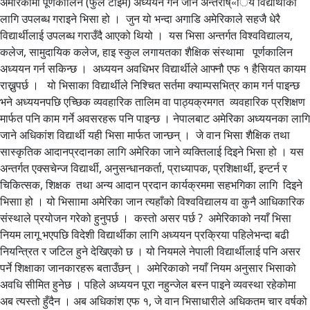
अमेरिकामा पूर्णकालिन (फुल टाइम) अध्ययन गर्न जाने अन्तराष्«िय विद्यार्थीका
लागि उपलब्ध गराइने भिसा हो । जुन यो भन्दा अगाडि अमेरिकाले सहजै धेरै
विद्यार्थीलाई उपलब्ध गराउँदै आएको थियो । यस भिसा अन्तर्गत विश्वविद्यालय,
कलेज, सामुदायिक कलेज, हाइ स्कुल लगायतका शैक्षिक संस्थामा पूर्णकालिन
अध्ययन गर्न सकिन्छ । अध्ययन अवधिभर विद्यार्थीले आफ्नौ एफ १ हैसियत कायम
राख्नुपर्छ । यो भिसाका विद्यार्थीले निश्चित सर्तमा क्याम्पसभित्र काम गर्न पाइन्छ
भने अध्ययनपछि एच्छिक व्यवहारिक तालिम वा पाठ्यक्रमगत व्यवहारिक प्रशिक्षण
मार्फत पनि काम गर्ने अवसरहरू पनि पाइन्छ । नेपालबाट अमेरिका अध्ययनका लागि
जाने अधिकांश विद्यार्थी यही भिसा मार्फत जान्छन् । जे वान भिसा शैक्षिक तथा
सास्कृतिक आदानप्रदानका लागि अमेरिका जाने व्यक्तिलाई दिइने भिसा हो । यस
अन्तर्गत एक्सचेन्ज विद्यार्थी, अनुसन्धानकर्ता, प्राध्यापक, प्रशिक्षार्थी, इन्टर्न र
चिकित्सक, शिक्षक तथा अन्य आदान प्रदान कार्यक्रममा सहभगिका लागि दिइने
भिसाा हो । यो भिसाामा अमेरिका जान त्यहाँको विश्वविद्यालय वा कुनै आधिकारिक
संस्थाले प्रयोजन गरेको हुनुपर्छ । कस्तो असर पर्छ ? अमेरिकाको नयाँ भिसा
नियम लागू भएपछि विदेशी विद्यार्थीका लागि अध्ययन प्रक्रिया पहिलेभन्दा बढी
नियन्त्रित र जटिल हुने देखिएको छ । यो नियमले नेपाली विद्यार्थीलाई पनि असर
पर्ने शिक्षाका जानकारहरू बताउँछन् । अमेरिकाको नयाँ नियम अनुसार भिसाको
अवधि सीमित हुनेछ । पहिले अध्ययन पूरा नहुन्जेल बस्न पाइने व्यवस्था रहेकोमा
अब त्यस्तो हुँदैन । अब अधिकांश एफ १, जे वान भिसाधारीले अधिकतम चार वर्षको