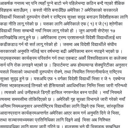
आकर्षक गन्तव्य भए पनि त्यहाँ पुग्ने बाटो भने पहिलेभन्दा कठिन बन्दै गएको शैक्षिक
विज्ञहरू बताउँछन् । कस्तो नीति बनाउँदैछ अमेरिका ? अमेरिकाको सरकारले
विद्यार्थी भिसाको दुरुपयोग रोक्ने र राष्ट्रिय सुरक्षा सदृढ बनाउन विदेशीहरूका लागि
कडा नीति लागू गरेको छ । यसका लागि अमेरिकाले एफ ( १) र जे (१) श्रेणीका
विद्यार्थी भिसा सम्बन्धी नयाँ नियम लागू गरेको हो । जुन आगामी सेप्टेम्र १७
तारिखदेखि लागू हुने छ । अमेरिकामा ट्रम्प प्रशासनले विदेशी विद्यार्थीलाई थप
कडीकडाउ गर्न यो सर्त लागू गरेको हो । जसमा अब विदेशी विद्यार्थीले संघीय
सरकारको अनुमति नलिई चार वर्षभन्दा बढी अमेरिकामा बस्न नपाइने भएको छ ।
पाठ्यक्रमका कार्यक्रम परिवर्तन गर्न तथा एकबाट अर्को विश्वविद्यालय वा कलेजमा
सर्न पनि रोक लगाइने भएको छ । डिपार्टमन्ट अफ होमल्यान्ड सेक्युरिटीका अनुसार
यसले भिसाको जथाभावी दुरुपयोग रोक्ने, तथा नियमित निगरानीमार्फत् राष्ट्रिय
सुरक्षा सुदृढ हुने छ । यसअघि एफ १ वर्गका विदेशी विद्यार्थी भिसा र जे १ एक्चेन्ज
भिसा भएकाहरूलाई तिनको सो हैसियतको अवधिभरिका निम्ति भिसा जारी गरिन्थ्यो
। त्यसको अर्थ उनीहरूले डिग्री हासिल नगरुन्जेल बस्न पाउँथे । नयाँ नियमले
त्यसमा समयसीमा तोकिदिएको छ । अमेरिकी गृह सुरक्षा विभागले जारी गरेको नयाँ
अन्तिम नियमअनुसार अन्तर्राष्ट्रिय विद्यार्थीका लागि दिइने एफ भिसा, सांस्कृतिक
आदानप्रदान कार्यक्रमअन्तर्गत अमेरिका आएर काम गर्न अनुमति दिने जे भिसा,
तथा सञ्चारमाध्यमका प्रतिनिधिका लागि दिइने आई भिसा अब निश्चित
समयावधिका लागि मात्र जारी गरिने छ । हालसम्म भने यी भिसाहरू सम्बन्धित