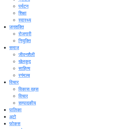
पर्यटन
शिक्षा
स्वास्थ्य
जनशक्ति
रोजगारी
नियुक्ति
समाज
जीवनशैली
खेलकुद
साहित्य
रगंमञ्च
विचार
विकास वहस
विचार
सम्पादकीय
पालिका
अटो
फोकस