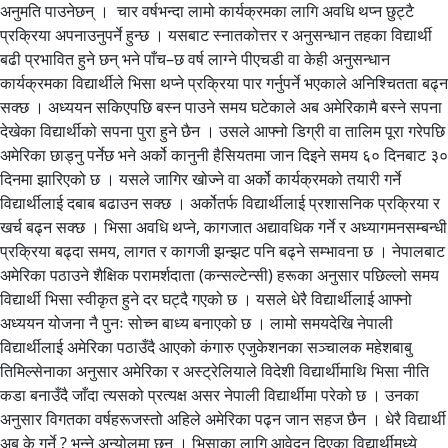
अनुमति पाउनेछन् । चार वर्षभन्दा लामो कार्यक्रमका लागि अवधि थप्न छुट्टै
प्रक्रिया अपनाउनुपर्ने हुन्छ । यसबाट स्नातकोत्तर र अनुसन्धान तहका विद्यार्थी
बढी प्रभावित हुने छन् भने पाँच–छ वर्ष लाग्ने पीएचडी वा केही अनुसन्धान
कार्यक्रमका विद्यार्थीले भिसा थप्ने प्रक्रिया पार गर्नुपर्ने भएकाले अनिश्चितता बढ्न
सक्छ । अध्ययन सकिएपछि बस्न पाउने समय घटेकाले अब अमेरिकामै बस्ने सपना
देखेका विद्यार्थीको सपना पुरा हुने छैन । उसले आफ्नो डिग्री वा तालिम पूरा गरेपछि
अमेरिका छाड्नु पर्नेछ भने अर्को कानुनी हैसियतमा जान दिइने समय ६० दिनबाट ३०
दिनमा झारिएको छ । यसले जागिर खोज्ने वा अर्को कार्यक्रमको तयारी गर्ने
विद्यार्थीलाई दबाब बढाउन सक्छ । अर्कोतर्फ विद्यार्थीलाई प्रशासनिक प्रक्रिया र
खर्च बढ्न सक्छ । भिसा अवधि थप्ने, कागजात अद्यावधिक गर्ने र अध्यागमनसम्बन्धी
प्रक्रिया बढ्दा समय, लागत र कागजी झन्झट पनि बढ्ने सम्भावना छ । नेपालबाट
अमेरिका पठाउने शैक्षिक परामर्शदाता (कन्सल्टेन्सी) हरूका अनुसार पछिल्लो समय
विद्यार्थी भिसा स्वीकृत हुने दर घट्दै गएको छ । यसले धेरै विद्यार्थीलाई आफ्नो
अध्ययन योजना नै पुनः सोच्न बाध्य बनाएको छ । लामो समयदेखि नेपाली
विद्यार्थीलाई अमेरिका पठाउँदै आएको कंगारु एजुकेशनका सञ्चालक महेशबाबु
तिमिल्सेनाका अनुसार अमेरिका र अस्ट्रेलियाले विदेशी विद्यार्थीमाथि भिसा नीति
कडा बनाउँदै जाँदा त्यसको प्रत्यक्ष असर नेपाली विद्यार्थीमा परेको छ । उनका
अनुसार विगतका वर्षहरूजस्तो अहिले अमेरिका पढ्न जान सहज छैन । धेरै विद्यार्थी
अब के गर्ने ? भन्ने अन्योलमा छन् । भिसाका लागि आवेदन दिएका विद्यार्थीमध्ये