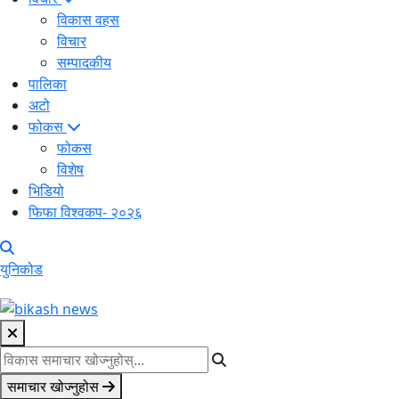
विकास वहस
विचार
सम्पादकीय
पालिका
अटो
फोकस
फोकस
विशेष
भिडियो
फिफा विश्वकप- २०२६
युनिकोड
समाचार खोज्नुहोस