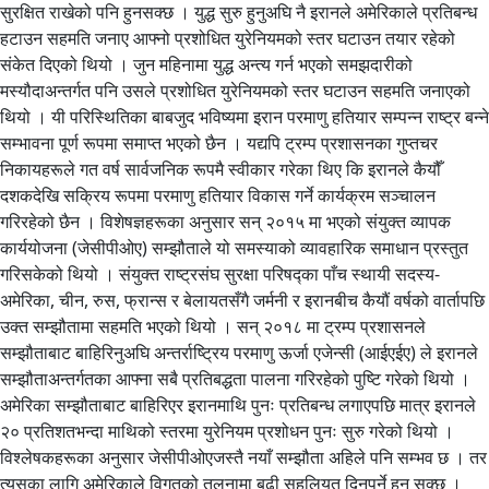
सुरक्षित राखेको पनि हुनसक्छ । युद्ध सुरु हुनुअघि नै इरानले अमेरिकाले प्रतिबन्ध
हटाउन सहमति जनाए आफ्नो प्रशोधित युरेनियमको स्तर घटाउन तयार रहेको
संकेत दिएको थियो । जुन महिनामा युद्ध अन्त्य गर्न भएको समझदारीको
मस्यौदाअन्तर्गत पनि उसले प्रशोधित युरेनियमको स्तर घटाउन सहमति जनाएको
थियो । यी परिस्थितिका बाबजुद भविष्यमा इरान परमाणु हतियार सम्पन्न राष्ट्र बन्ने
सम्भावना पूर्ण रूपमा समाप्त भएको छैन । यद्यपि ट्रम्प प्रशासनका गुप्तचर
निकायहरूले गत वर्ष सार्वजनिक रूपमै स्वीकार गरेका थिए कि इरानले कैयौँ
दशकदेखि सक्रिय रूपमा परमाणु हतियार विकास गर्ने कार्यक्रम सञ्चालन
गरिरहेको छैन । विशेषज्ञहरूका अनुसार सन् २०१५ मा भएको संयुक्त व्यापक
कार्ययोजना (जेसीपीओए) सम्झौताले यो समस्याको व्यावहारिक समाधान प्रस्तुत
गरिसकेको थियो । संयुक्त राष्ट्रसंघ सुरक्षा परिषद्का पाँच स्थायी सदस्य-
अमेरिका, चीन, रुस, फ्रान्स र बेलायतसँगै जर्मनी र इरानबीच कैयौं वर्षको वार्तापछि
उक्त सम्झौतामा सहमति भएको थियो । सन् २०१८ मा ट्रम्प प्रशासनले
सम्झौताबाट बाहिरिनुअघि अन्तर्राष्ट्रिय परमाणु ऊर्जा एजेन्सी (आईएईए) ले इरानले
सम्झौताअन्तर्गतका आफ्ना सबै प्रतिबद्धता पालना गरिरहेको पुष्टि गरेको थियो ।
अमेरिका सम्झौताबाट बाहिरिएर इरानमाथि पुनः प्रतिबन्ध लगाएपछि मात्र इरानले
२० प्रतिशतभन्दा माथिको स्तरमा युरेनियम प्रशोधन पुनः सुरु गरेको थियो ।
विश्लेषकहरूका अनुसार जेसीपीओएजस्तै नयाँ सम्झौता अहिले पनि सम्भव छ । तर
त्यसका लागि अमेरिकाले विगतको तुलनामा बढी सहुलियत दिनुपर्ने हुन सक्छ ।