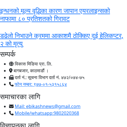
इन्धनको मूल्य वृद्धिका कारण जापान एयरलाइन्सको
नाफामा ८० प्रतिशतको गिरावट
डढेलो निभाउने क्रममा आकाशमै ठोक्किए दुई हेलिकप्टर,
२ को मृत्यु
सम्पर्क
विकास मिडिया प्रा. लि.
बागबजार, काठमाडौं ।
दर्ता नं.: सूचना विभाग दर्ता नं. ४७२/०७४-७५
फोन नम्बर: ९७७-०१-५३१५८६४
समाचारका लागि
Mail:
ebikashnews@gmail.com
Mobile/whatsapp:9802020368
विज्ञापनका लागि