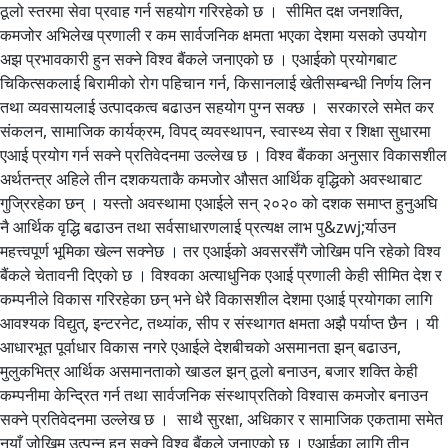
ठूलो स्तरमा सेवा प्रवाह गर्न सहयोग गरिरहेको छ । सीमित दक्ष जनशक्ति,
कमजोर अभिलेख प्रणाली र कम सार्वजनिक क्षमता भएका देशमा यसको उपयोग
अझ प्रभावकारी हुन सक्ने विश्व बैंकले जनाएको छ । एआईको प्रयोगबाट
चिकित्सकलाई बिरामीको रोग पहिचान गर्न, किसानलाई खेतीसम्बन्धी निर्णय लिन
तथा व्यवसायलाई उत्पादकत्व बढाउन सहयोग पुग्न सक्छ । सरकारले समेत कर
संकलन, सामाजिक कार्यक्रम, विपद् व्यवस्थापन, स्वास्थ्य सेवा र शिक्षा सुधारमा
एआई प्रयोग गर्न सक्ने प्रतिवेदनमा उल्लेख छ । विश्व बैंकका अनुसार विकासशील
अर्थतन्त्र अहिले तीन दशकयताकै कमजोर औसत आर्थिक वृद्धिको अवस्थाबाट
गुज्रिरहेका छन् । यस्तो अवस्थामा एआईले सन् २०२० को दशक समाप्त हुनुअघि
नै आर्थिक वृद्धि बढाउन तथा सर्वसाधारणलाई प्रत्यक्ष लाभ पु&zwj;र्याउन
महत्त्वपूर्ण भूमिका खेल्न सक्नेछ । तर एआईको अवसरसँगै जोखिम पनि रहेको विश्व
बैंकले चेतावनी दिएको छ । विश्वका अत्याधुनिक एआई प्रणाली केही सीमित देश र
कम्पनीले विकास गरिरहेका छन् भने धेरै विकासशील देशमा एआई प्रयोगका लागि
आवश्यक विद्युत्, इन्टरनेट, तथ्यांक, सीप र संस्थागत क्षमता अझै पर्याप्त छैन । यी
आधारभूत पूर्वाधार विकास नगरे एआईले देशबीचको असमानता झन् बढाउन,
मुलुकभित्र आर्थिक असमानताको खाडल झन् ठूलो बनाउन, बजार शक्ति केही
कम्पनीमा केन्द्रित गर्न तथा सार्वजनिक संस्थाप्रतिको विश्वास कमजोर बनाउन
सक्ने प्रतिवेदनमा उल्लेख छ । साथै सुरक्षा, अधिकार र सामाजिक एकतामा समेत
नयाँ जोखिम उत्पन्न हुन सक्ने विश्व बैंकले जनाएको छ । एआईका लागि तीन