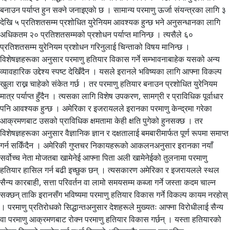
बनाउन पर्याप्त हुन सक्ने जनाइएकाे छ । सामान्य परमाणु ऊर्जा संयन्त्रका लागि ३
देखि ५ प्रतिशतसम्म प्रशोधित युरेनियम आवश्यक हुन्छ भने अनुसन्धानका लागि
अधिकतम २० प्रतिशतसम्मको प्रशोधन पर्याप्त मानिन्छ । त्यसैले ६०
प्रतिशतसम्म युरेनियम प्रशोधन गरिनुलाई चिन्ताको विषय मानिन्छ ।
विशेषज्ञहरूका अनुसार परमाणु हतियार विकास गर्ने सम्भावनाबाहेक यसको अन्य
व्यावहारिक उद्देश्य स्पष्ट देखिँदैन । यसले इरानले भविष्यका लागि आफ्ना विकल्प
खुला राख्न चाहेको संकेत गर्छ । तर परमाणु हतियार बनाउन प्रशोधित युरेनियम
मात्र पर्याप्त हुँदैन । त्यसका लागि विशेष उपकरण, सामग्री र प्राविधिक पूर्वाधार
पनि आवश्यक हुन्छ । अमेरिका र इजरायलले इरानका परमाणु केन्द्रमा गरेका
आक्रमणबाट उसको प्राविधिक क्षमतामा केही क्षति पुगेको हुनसक्छ । तर
विशेषज्ञहरूका अनुसार वैज्ञानिक ज्ञान र दक्षतालाई बमबारीमार्फत पूर्ण रूपमा समाप्त
गर्न सकिँदैन । अमेरिकी गुप्तचर निकायहरूको आकलनअनुसार इरानका नयाँ
सर्वोच्च नेता मोजतबा खामेनेई आफ्ना पिता अली खामेनेईको तुलनामा परमाणु
हतियार हासिल गर्न बढी इच्छुक छन् । त्यसकारण अमेरिका र इजरायलले स्थल
सैन्य कारबाही, सत्ता परिवर्तन वा लामो समयसम्म कब्जा गर्ने जस्ता कदम चाल्न
सक्छन् ताकि इरानसँग भविष्यमा परमाणु हतियार विकास गर्ने विकल्प कायम नरहाेस्
। परमाणु प्रतिरोधको सिद्धान्तअनुसार देशहरूले मुख्यतः आफ्ना विरोधीलाई सैन्य
वा परमाणु आक्रमणबाट रोक्न परमाणु हतियार विकास गर्छन् । यस्ता हतियारको