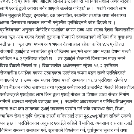
२०२६ : द प्रोमिस अफ आर्टिफिसियल इन्टेलिजेन्स’ मा विकासशील अर्थतन्त्रका
लागि एआई ठूलो अवसर बनेर आएको उल्लेख गरिएको छ । यद्यपि यसको लाभ
लिन मुलुकले विद्युत्, इन्टरनेट, दक्ष जनशक्ति, स्थानीय तथ्यांक तथा संस्थागत
क्षमता विस्तारमा तत्काल लगानी गर्नुपर्नेमा प्रतिवेदनले जोड दिएको छ ।
प्रतिवेदनका अनुसार जेनेरेटिभ एआईका कारण उच्च आय भएका देशमा विकासशील
तथा न्यून आय भएका देशको तुलनामा रोजगारी स्वचालनको जोखिम तीन गुणाभन्दा
बढी छ । न्यून तथा मध्यम आय भएका देशमा हाल रहेका करिब ४.५ प्रतिशत
रोजगारी एआईबाट स्वचालित हुने जोखिममा छन् भने उच्च आय भएका देशमा यस्तो
जोखिम १४.२ प्रतिशत रहेको छ । तर एआईले रोजगारी विस्थापन मात्र नगर्ने
विश्व बैंकको निष्कर्ष छ । विकासशील अर्थतन्त्रमा रहेका १६.२ प्रतिशत
रोजगारीमा एआईका कारण उत्पादकत्व उल्लेख्य रूपमा बढ्न सक्ने प्रतिवेदनले
जनाएको छ । उच्च आय भएका देशमा यस्तो सम्भावना १८.७ प्रतिशत रहेको छ।
विश्व बैंकका वरिष्ठ उपाध्यक्ष तथा प्रमुख अर्थशास्त्री इन्डरमिट गिलले विकासशील
अर्थतन्त्रले एआईबाट लाभ लिन ठूला एआई मोडल वा विशाल डाटा सेन्टर निर्माण
गर्नैपर्ने अवस्था नरहेको बताएका छन् । स्थानीय आवश्यकता र परिस्थितिअनुसार
साना तथा कम लागतका एआई उपकरण प्रयोग गर्न सके स्वास्थ्य सेवा, शिक्षा,
न्यायिक सेवा र कृषि क्षेत्रमा लाखौं मानिसलाई लाभ पु&zwj;र्याउन सकिने उनको
भनाइ छ । प्रतिवेदनका अनुसार एआईले अहिले नै मानिस, व्यवसाय र सरकारलाई
विभिन्न समस्या समाधान गर्न, सूचनाको विश्लेषण गर्न, पूर्वानुमान सुधार गर्न तथा