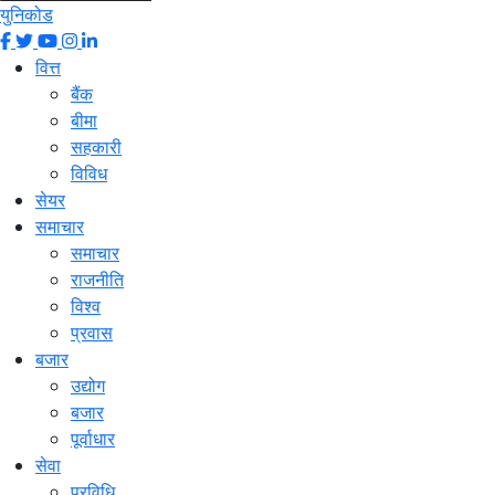
युनिकोड
वित्त
बैंक
बीमा
सहकारी
विविध
सेयर
समाचार
समाचार
राजनीति
विश्व
प्रवास
बजार
उद्योग
बजार
पूर्वाधार
सेवा
प्रविधि