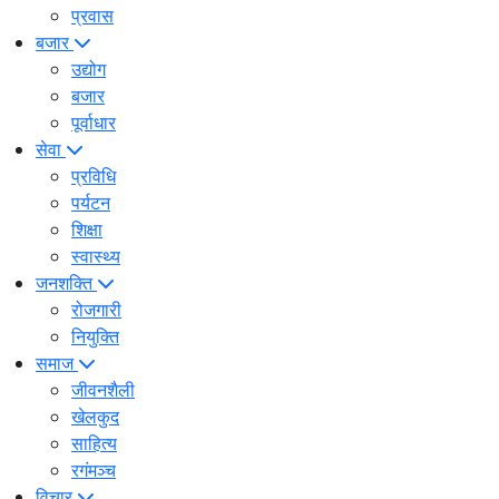
प्रवास
बजार
उद्योग
बजार
पूर्वाधार
सेवा
प्रविधि
पर्यटन
शिक्षा
स्वास्थ्य
जनशक्ति
रोजगारी
नियुक्ति
समाज
जीवनशैली
खेलकुद
साहित्य
रगंमञ्च
विचार