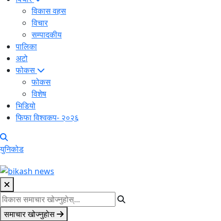
विकास वहस
विचार
सम्पादकीय
पालिका
अटो
फोकस
फोकस
विशेष
भिडियो
फिफा विश्वकप- २०२६
युनिकोड
समाचार खोज्नुहोस