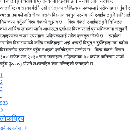
गर्न कठिन हुने चेतावनी प्रतिवेदनमा दिइएको छ । यसका लागि सरकारले
अन्तर्राष्ट्रिय सहकार्यसँगै उद्योग क्षेत्रका स्वैच्छिक मापदण्डलाई प्रोत्साहन गर्नुपर्ने र
त्यस्ता उपायले क्षति रोक्न नसके विद्यमान कानुन प्रयोग गरी एआईबाट हुने हानिलाई
नियन्त्रण गर्नुपर्ने विश्व बैंकको सुझाव छ । विश्व बैंकले एआईबाट हुने डिजिटल
तथा आर्थिक लाभका लागि आधारभूत पूर्वाधार विस्तारलाई प्राथमिकतामा राख्नुपर्ने
उदाहरणका रूपमा उपसहारा अफ्रिकालाई समेत प्रस्तुत गरेको छ । त्यहाँका
ग्रामीण विद्यालयमध्ये करिब एकतिहाइमा अझै भरपर्दो विद्युत् र दुईतिहाइभन्दा बढीमा
विश्वसनीय इन्टरनेट पहुँच नभएको प्रतिवेदनमा उल्लेख छ। विश्व बैंकले ‘मिसन
३००’ मार्फत सन् २०३० सम्म उपसहारा अफ्रिकाका ३० करोड मानिसमा ऊर्जा
पहुँच पु&zwj;र्याउने लक्ष्यसहित काम गरिरहेको जनाएको छ ।
1
2
3
...
533
लोकप्रिय
सबै पढ्नुहोस्