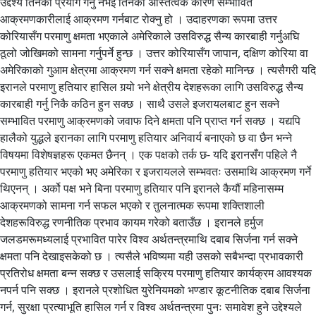
उद्देश्य तिनको प्रयोग गर्नु नभई तिनको अस्तित्वकै कारण सम्भावित
आक्रमणकारीलाई आक्रमण गर्नबाट रोक्नु हो । उदाहरणका रूपमा उत्तर
कोरियासँग परमाणु क्षमता भएकाले अमेरिकाले उसविरुद्ध सैन्य कारबाही गर्नुअघि
ठूलो जोखिमको सामना गर्नुपर्ने हुन्छ । उत्तर कोरियासँग जापान, दक्षिण कोरिया वा
अमेरिकाको गुआम क्षेत्रमा आक्रमण गर्न सक्ने क्षमता रहेको मानिन्छ । त्यसैगरी यदि
इरानले परमाणु हतियार हासिल गर्‍यो भने क्षेत्रीय देशहरूका लागि उसविरुद्ध सैन्य
कारबाही गर्नु निकै कठिन हुन सक्छ । साथै उसले इजरायलबाट हुन सक्ने
सम्भावित परमाणु आक्रमणको जवाफ दिने क्षमता पनि प्राप्त गर्न सक्छ । यद्यपि
हालैको युद्धले इरानका लागि परमाणु हतियार अनिवार्य बनाएको छ वा छैन भन्ने
विषयमा विशेषज्ञहरू एकमत छैनन् । एक पक्षको तर्क छ- यदि इरानसँग पहिले नै
परमाणु हतियार भएको भए अमेरिका र इजरायलले सम्भवतः उसमाथि आक्रमण गर्ने
थिएनन् । अर्को पक्ष भने बिना परमाणु हतियार पनि इरानले कैयौं महिनासम्म
आक्रमणको सामना गर्न सफल भएको र तुलनात्मक रूपमा शक्तिशाली
देशहरूविरुद्ध रणनीतिक प्रभाव कायम गरेको बताउँछ । इरानले हर्मुज
जलडमरूमध्यलाई प्रभावित पारेर विश्व अर्थतन्त्रमाथि दबाब सिर्जना गर्न सक्ने
क्षमता पनि देखाइसकेको छ । त्यसैले भविष्यमा यही उसको सबैभन्दा प्रभावकारी
प्रतिरोध क्षमता बन्न सक्छ र उसलाई सक्रिय परमाणु हतियार कार्यक्रम आवश्यक
नपर्न पनि सक्छ । इरानले प्रशोधित युरेनियमको भण्डार कूटनीतिक दबाब सिर्जना
गर्न, सुरक्षा प्रत्याभूति हासिल गर्न र विश्व अर्थतन्त्रमा पुनः समावेश हुने उद्देश्यले