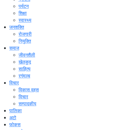
पर्यटन
शिक्षा
स्वास्थ्य
जनशक्ति
रोजगारी
नियुक्ति
समाज
जीवनशैली
खेलकुद
साहित्य
रगंमञ्च
विचार
विकास वहस
विचार
सम्पादकीय
पालिका
अटो
फोकस