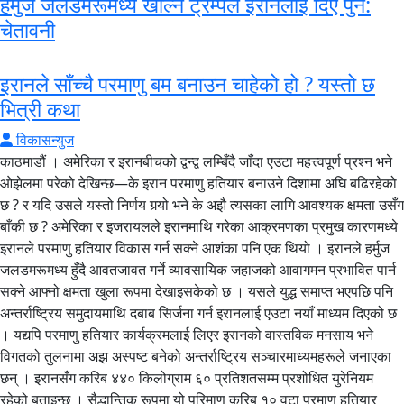
हर्मुज जलडमरूमध्य खोल्न ट्रम्पले इरानलाई दिए पुन:
चेतावनी
इरानले साँच्चै परमाणु बम बनाउन चाहेको हो ? यस्तो छ
भित्री कथा
विकासन्युज
काठमाडौं । अमेरिका र इरानबीचको द्वन्द्व लम्बिँदै जाँदा एउटा महत्त्वपूर्ण प्रश्न भने
ओझेलमा परेको देखिन्छ—के इरान परमाणु हतियार बनाउने दिशामा अघि बढिरहेको
छ ? र यदि उसले यस्तो निर्णय गर्‍यो भने के अझै त्यसका लागि आवश्यक क्षमता उसँग
बाँकी छ ? अमेरिका र इजरायलले इरानमाथि गरेका आक्रमणका प्रमुख कारणमध्ये
इरानले परमाणु हतियार विकास गर्न सक्ने आशंका पनि एक थियो । इरानले हर्मुज
जलडमरूमध्य हुँदै आवतजावत गर्ने व्यावसायिक जहाजको आवागमन प्रभावित पार्न
सक्ने आफ्नो क्षमता खुला रूपमा देखाइसकेको छ । यसले युद्ध समाप्त भएपछि पनि
अन्तर्राष्ट्रिय समुदायमाथि दबाब सिर्जना गर्न इरानलाई एउटा नयाँ माध्यम दिएको छ
। यद्यपि परमाणु हतियार कार्यक्रमलाई लिएर इरानको वास्तविक मनसाय भने
विगतको तुलनामा अझ अस्पष्ट बनेको अन्तर्राष्ट्रिय सञ्चारमाध्यमहरूले जनाएका
छन् । इरानसँग करिब ४४० किलोग्राम ६० प्रतिशतसम्म प्रशोधित युरेनियम
रहेको बताइन्छ । सैद्धान्तिक रूपमा यो परिमाण करिब १० वटा परमाणु हतियार