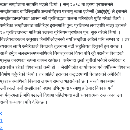
उक्त सम्झौतामा सहमति भएको थियो । सन् २०१८ मा ट्रम्प प्रशासनले
सम्झौताबाट बाहिरिनुअघि अन्तर्राष्ट्रिय परमाणु ऊर्जा एजेन्सी (आईएईए) ले इरानले
सम्झौताअन्तर्गतका आफ्ना सबै प्रतिबद्धता पालना गरिरहेको पुष्टि गरेको थियो ।
अमेरिका सम्झौताबाट बाहिरिएर इरानमाथि पुनः प्रतिबन्ध लगाएपछि मात्र इरानले
२० प्रतिशतभन्दा माथिको स्तरमा युरेनियम प्रशोधन पुनः सुरु गरेको थियो ।
विश्लेषकहरूका अनुसार जेसीपीओएजस्तै नयाँ सम्झौता अहिले पनि सम्भव छ । तर
त्यसका लागि अमेरिकाले विगतको तुलनामा बढी सहुलियत दिनुपर्ने हुन सक्छ ।
साथै हर्मुज जलडमरूमध्यमाथिको नियन्त्रणको विषय पनि दुवै पक्षबीच विवादको
प्रमुख कारणका रूपमा कायम रहनेछ। सबैभन्दा ठूलो चुनौती भनेको अमेरिका र
इरानबीच रहेको विश्वासको कमी हो । जेसीपीओए कार्यान्वयन गर्न वर्षौंसम्म विश्वास
निर्माण गर्नुपरेको थियो। तर अहिले इरानका कट्टरपन्थी नेताहरूको अमेरिकी
प्रशासनमाथिको विश्वास लगभग समाप्त भइसकेको छ । यस्तो अवस्थामा
उनीहरूले नयाँ सम्झौताको पक्षमा उभिनुभन्दा परमाणु हतियार विकास गर्ने
कार्यक्रमलाई अघि बढाउने दिशामा पहिलेभन्दा बढी सकारात्मक रुख अपनाउन
सक्ने सम्भावना पनि देखिन्छ ।
1
2