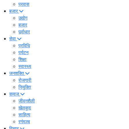
प्रवास
बजार
उद्योग
बजार
पूर्वाधार
सेवा
प्रविधि
पर्यटन
शिक्षा
स्वास्थ्य
जनशक्ति
रोजगारी
नियुक्ति
समाज
जीवनशैली
खेलकुद
साहित्य
रगंमञ्च
विचार