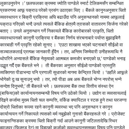
लुकाउनुपरेन ।’ छलफलका क्रममा ज्योति पाण्डेले स्मार्ट टेलिकमसँग सम्बन्धित
प्रकरणमा आफू पक्राउ परेको प्रसंग उठाएका थिए । बैंकले कानुनअनुसार धितो
व्यवस्थापन र बिक्री प्रक्रिया अघि बढाउँदा पनि अनुसन्धानको नाममा आफूलाई
पक्राउ गरिएको भन्दै उनले त्यसले बैंकिङ क्षेत्रमै त्रासको वातावरण सिर्जना गरेको
बताए । उनले अनुसन्धान गर्ने निकायले बैंकिङ कारोबारको प्रकृति, धितो
व्यवस्थापनको कानुनी प्रक्रिया र बैंकका निर्णय संरचनाबारे पर्याप्त बुझाइबिनै
कारबाही गर्ने प्रवृत्ति रहेको सुनाए । ‘एउटा शाखामा भएको घटनाबारे सीईओ वा
सञ्चालकलाई प्रत्यक्ष जानकारी हुँदैन । तर, अन्तिम जिम्मेवारी उनीहरूमाथि नै
थोपरिने अभ्यासले बैंकिङ नेतृत्वको आत्मबल कमजोर बनाएको छ,’ पाण्डेको भनाइ
उद्धृत गर्दै एक बैंकरले भने । ती बैंकरका अनुसार सीईओ पाण्डेको प्रस्तुति
व्यक्तिगत पीडाभन्दा पनि प्रणाली सुधारको मागमा केन्द्रित थियो । ‘उहाँले आफूले
भोगेको दुःख सुनाउनु भयो । तर, त्यो पीडा अब अरू बैंकरले भोग्न नपरोस् भन्ने
सन्देश दिनुभयो,’ ती बैंकरले भने । छलफलमा बैंक तथा वित्तीय संस्था ऐन
(बाफिया)को कार्यान्वयनसम्बन्धी विषय पनि उठेको थियो । उद्योग वा व्यवसायलाई
दिइने कर्जामा मुख्य धितो चल सम्पत्ति, वर्किङ क्यापिटल र स्टक हुने तथा घरजग्गा
दोस्रो धितोका रूपमा रहने कानुनी व्यवस्था भए पनि अनुसन्धान र कानुन
कार्यान्वयन गर्ने निकायले त्यसको मर्म नबुझेको गुनासो बैंकरहरूले गरे । प्रोजेक्ट
फाइनान्सिङका क्रममा धितो बिक्री गर्दा आउने कानुनी जटिलतादेखि स्थिर
ब्याजदर (फिक्स्ड रेट) मा दिइएको कर्जाको व्यवस्थापनसम्मका विषय पनि पाण्डेले