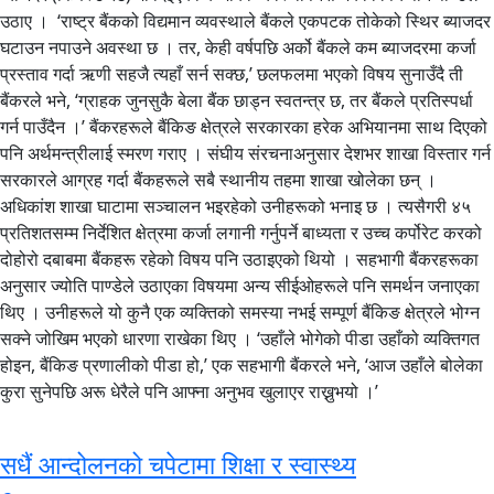
उठाए । ‘राष्ट्र बैंकको विद्यमान व्यवस्थाले बैंकले एकपटक तोकेको स्थिर ब्याजदर
घटाउन नपाउने अवस्था छ । तर, केही वर्षपछि अर्को बैंकले कम ब्याजदरमा कर्जा
प्रस्ताव गर्दा ऋणी सहजै त्यहाँ सर्न सक्छ,’ छलफलमा भएको विषय सुनाउँदै ती
बैंकरले भने, ‘ग्राहक जुनसुकै बेला बैंक छाड्न स्वतन्त्र छ, तर बैंकले प्रतिस्पर्धा
गर्न पाउँदैन ।’ बैंकरहरूले बैंकिङ क्षेत्रले सरकारका हरेक अभियानमा साथ दिएको
पनि अर्थमन्त्रीलाई स्मरण गराए । संघीय संरचनाअनुसार देशभर शाखा विस्तार गर्न
सरकारले आग्रह गर्दा बैंकहरूले सबै स्थानीय तहमा शाखा खोलेका छन् ।
अधिकांश शाखा घाटामा सञ्चालन भइरहेको उनीहरूको भनाइ छ । त्यसैगरी ४५
प्रतिशतसम्म निर्देशित क्षेत्रमा कर्जा लगानी गर्नुपर्ने बाध्यता र उच्च कर्पोरेट करको
दोहोरो दबाबमा बैंकहरू रहेको विषय पनि उठाइएको थियो । सहभागी बैंकरहरूका
अनुसार ज्योति पाण्डेले उठाएका विषयमा अन्य सीईओहरूले पनि समर्थन जनाएका
थिए । उनीहरूले यो कुनै एक व्यक्तिको समस्या नभई सम्पूर्ण बैंकिङ क्षेत्रले भोग्न
सक्ने जोखिम भएको धारणा राखेका थिए । ‘उहाँले भोगेको पीडा उहाँको व्यक्तिगत
होइन, बैंकिङ प्रणालीको पीडा हो,’ एक सहभागी बैंकरले भने, ‘आज उहाँले बोलेका
कुरा सुनेपछि अरू धेरैले पनि आफ्ना अनुभव खुलाएर राख्नुभयो ।’
सधैं आन्दोलनको चपेटामा शिक्षा र स्वास्थ्य