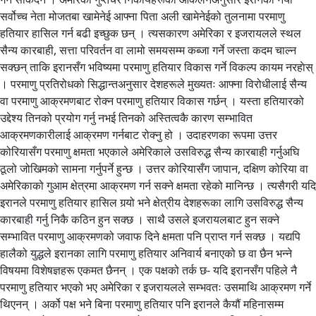
सर्वोच्च नेता मोजतबा खामेनेई आफ्ना पिता अली खामेनेईको तुलनामा परमाणु
हतियार हासिल गर्न बढी इच्छुक छन् । त्यसकारण अमेरिका र इजरायलले स्थल
सैन्य कारबाही, सत्ता परिवर्तन वा लामो समयसम्म कब्जा गर्ने जस्ता कदम चाल्न
सक्छन् ताकि इरानसँग भविष्यमा परमाणु हतियार विकास गर्ने विकल्प कायम नरहाेस्
। परमाणु प्रतिरोधको सिद्धान्तअनुसार देशहरूले मुख्यतः आफ्ना विरोधीलाई सैन्य
वा परमाणु आक्रमणबाट रोक्न परमाणु हतियार विकास गर्छन् । यस्ता हतियारको
उद्देश्य तिनको प्रयोग गर्नु नभई तिनको अस्तित्वकै कारण सम्भावित
आक्रमणकारीलाई आक्रमण गर्नबाट रोक्नु हो । उदाहरणका रूपमा उत्तर
कोरियासँग परमाणु क्षमता भएकाले अमेरिकाले उसविरुद्ध सैन्य कारबाही गर्नुअघि
ठूलो जोखिमको सामना गर्नुपर्ने हुन्छ । उत्तर कोरियासँग जापान, दक्षिण कोरिया वा
अमेरिकाको गुआम क्षेत्रमा आक्रमण गर्न सक्ने क्षमता रहेको मानिन्छ । त्यसैगरी यदि
इरानले परमाणु हतियार हासिल गर्‍यो भने क्षेत्रीय देशहरूका लागि उसविरुद्ध सैन्य
कारबाही गर्नु निकै कठिन हुन सक्छ । साथै उसले इजरायलबाट हुन सक्ने
सम्भावित परमाणु आक्रमणको जवाफ दिने क्षमता पनि प्राप्त गर्न सक्छ । यद्यपि
हालैको युद्धले इरानका लागि परमाणु हतियार अनिवार्य बनाएको छ वा छैन भन्ने
विषयमा विशेषज्ञहरू एकमत छैनन् । एक पक्षको तर्क छ- यदि इरानसँग पहिले नै
परमाणु हतियार भएको भए अमेरिका र इजरायलले सम्भवतः उसमाथि आक्रमण गर्ने
थिएनन् । अर्को पक्ष भने बिना परमाणु हतियार पनि इरानले कैयौं महिनासम्म