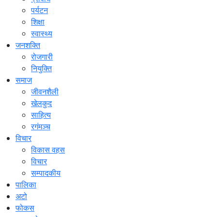
पर्यटन
शिक्षा
स्वास्थ्य
जनशक्ति
रोजगारी
नियुक्ति
समाज
जीवनशैली
खेलकुद
साहित्य
रगंमञ्च
विचार
विकास वहस
विचार
सम्पादकीय
पालिका
अटो
फोकस