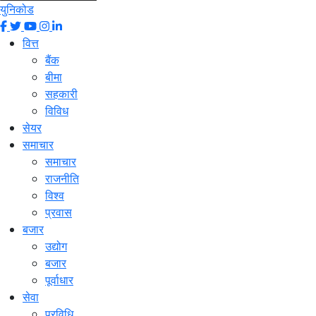
युनिकोड
वित्त
बैंक
बीमा
सहकारी
विविध
सेयर
समाचार
समाचार
राजनीति
विश्व
प्रवास
बजार
उद्योग
बजार
पूर्वाधार
सेवा
प्रविधि