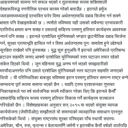
आक्रमणको सामना गर्न सफल भएको र तुलनात्मक रूपमा शक्तिशाली
देशहरूविरुद्ध रणनीतिक प्रभाव कायम गरेको बताउँछ । इरानले हर्मुज
जलडमरूमध्यलाई प्रभावित पारेर विश्व अर्थतन्त्रमाथि दबाब सिर्जना गर्न सक्ने
क्षमता पनि देखाइसकेको छ । त्यसैले भविष्यमा यही उसको सबैभन्दा प्रभावकारी
प्रतिरोध क्षमता बन्न सक्छ र उसलाई सक्रिय परमाणु हतियार कार्यक्रम आवश्यक
नपर्न पनि सक्छ । इरानले प्रशोधित युरेनियमको भण्डार कूटनीतिक दबाब सिर्जना
गर्न, सुरक्षा प्रत्याभूति हासिल गर्न र विश्व अर्थतन्त्रमा पुनः समावेश हुने उद्देश्यले
सुरक्षित राखेको पनि हुनसक्छ । युद्ध सुरु हुनुअघि नै इरानले अमेरिकाले प्रतिबन्ध
हटाउन सहमति जनाए आफ्नो प्रशोधित युरेनियमको स्तर घटाउन तयार रहेको
संकेत दिएको थियो । जुन महिनामा युद्ध अन्त्य गर्न भएको समझदारीको
मस्यौदाअन्तर्गत पनि उसले प्रशोधित युरेनियमको स्तर घटाउन सहमति जनाएको
थियो । यी परिस्थितिका बाबजुद भविष्यमा इरान परमाणु हतियार सम्पन्न राष्ट्र बन्ने
सम्भावना पूर्ण रूपमा समाप्त भएको छैन । यद्यपि ट्रम्प प्रशासनका गुप्तचर
निकायहरूले गत वर्ष सार्वजनिक रूपमै स्वीकार गरेका थिए कि इरानले कैयौँ
दशकदेखि सक्रिय रूपमा परमाणु हतियार विकास गर्ने कार्यक्रम सञ्चालन
गरिरहेको छैन । विशेषज्ञहरूका अनुसार सन् २०१५ मा भएको संयुक्त व्यापक
कार्ययोजना (जेसीपीओए) सम्झौताले यो समस्याको व्यावहारिक समाधान प्रस्तुत
गरिसकेको थियो । संयुक्त राष्ट्रसंघ सुरक्षा परिषद्का पाँच स्थायी सदस्य-
अमेरिका, चीन, रुस, फ्रान्स र बेलायतसँगै जर्मनी र इरानबीच कैयौं वर्षको वार्तापछि