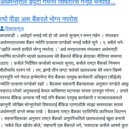
अर्थमन्त्रीले डेपुटी गभर्नर सिफारिस गर्नुछ भनेपछि...
त्यो पीडा अरू बैंकरले भोग्न नपरोस्
विकासन्युज
काठमाडौं । अर्थपूर्ण भनाई त्यो हो जो अरुले सुन्छन् र मनन् गर्छन । मंगलबार
अर्थमन्त्रालयमा बैंकर ज्योति प्रकाश पाण्डेको भनाई सबैले सुने । र, सबैले भने-
'उहाँले जस्तो हामीले भोग्नु नपरोस् ।' अर्थ मन्त्रालयमा मंगलबार अर्थमन्त्री
स्वर्णिम वाग्लेसँग भएको छलफलमा धेरै बैंकरले बैंकिङ क्षेत्रका नीतिगत समस्या
उठाए । कसैले निर्देशित कर्जाको बाध्यता सुनाए, कसैले राष्ट्र बैंकको नियमन
शैलीमाथि प्रश्न गरे । तर, झण्डै तीन घण्टा चलेको छलफलमा धेरै ध्यान खिच्ने
प्रस्तुति भने नेपाल इन्भेष्टमेन्ट मेगा बैंकका प्रमुख कार्यकारी अधिकृत (सीईओ)
ज्योति प्रकाश पाण्डेको रह्यो । बैठकमा सहभागी बैंकरहरूका अनुसार पाण्डेले आफू
पक्राउ परेको अनुभवलाई केवल व्यक्तिगत घटनाका रूपमा प्रस्तुत गरेनन् । उनले
स्वस्थ बैंकिङ अभ्यास गर्दै गर्दा पनि बैंकका प्रमुख कार्यकारी र सञ्चालकहरूले
कानुनी जोखिम भोग्नुपरेको विषयलाई बैंकिङ प्रणालीकै साझा समस्याका रूपमा
अर्थमन्त्री वाग्ले समक्ष राखे । बैठकमा राष्ट्र बैंकका प्रतिनिधि उपस्थित थिएनन्
। सहभागीहरूका अनुसार राष्ट्र बैंकको अनुपस्थितिले छलफललाई खुला बनायो
। ‘सबैले दिल खोलेर बोले,’ सहभागी एक बैंकरले भने, ‘यसपटक कसैले आफ्नो कुरा