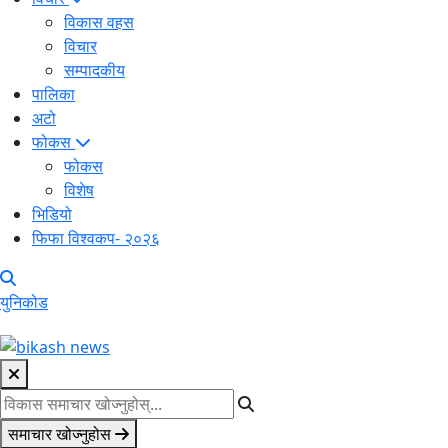
विकास वहस
विचार
सम्पादकीय
पालिका
अटो
फोकस
फोकस
विशेष
भिडियो
फिफा विश्वकप- २०२६
युनिकोड
समाचार खोज्नुहोस