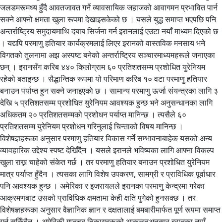
जलडमरूमध्य हुँदै आवतजावत गर्ने व्यावसायिक जहाजको आवागमन प्रभावित पार्न
सक्ने आफ्नो क्षमता खुला रूपमा देखाइसकेको छ । यसले युद्ध समाप्त भएपछि पनि
अन्तर्राष्ट्रिय समुदायमाथि दबाब सिर्जना गर्न इरानलाई एउटा नयाँ माध्यम दिएको छ
। यद्यपि परमाणु हतियार कार्यक्रमलाई लिएर इरानको वास्तविक मनसाय भने
विगतको तुलनामा अझ अस्पष्ट बनेको अन्तर्राष्ट्रिय सञ्चारमाध्यमहरूले जनाएका
छन् । इरानसँग करिब ४४० किलोग्राम ६० प्रतिशतसम्म प्रशोधित युरेनियम
रहेको बताइन्छ । सैद्धान्तिक रूपमा यो परिमाण करिब १० वटा परमाणु हतियार
बनाउन पर्याप्त हुन सक्ने जनाइएकाे छ । सामान्य परमाणु ऊर्जा संयन्त्रका लागि ३
देखि ५ प्रतिशतसम्म प्रशोधित युरेनियम आवश्यक हुन्छ भने अनुसन्धानका लागि
अधिकतम २० प्रतिशतसम्मको प्रशोधन पर्याप्त मानिन्छ । त्यसैले ६०
प्रतिशतसम्म युरेनियम प्रशोधन गरिनुलाई चिन्ताको विषय मानिन्छ ।
विशेषज्ञहरूका अनुसार परमाणु हतियार विकास गर्ने सम्भावनाबाहेक यसको अन्य
व्यावहारिक उद्देश्य स्पष्ट देखिँदैन । यसले इरानले भविष्यका लागि आफ्ना विकल्प
खुला राख्न चाहेको संकेत गर्छ । तर परमाणु हतियार बनाउन प्रशोधित युरेनियम
मात्र पर्याप्त हुँदैन । त्यसका लागि विशेष उपकरण, सामग्री र प्राविधिक पूर्वाधार
पनि आवश्यक हुन्छ । अमेरिका र इजरायलले इरानका परमाणु केन्द्रमा गरेका
आक्रमणबाट उसको प्राविधिक क्षमतामा केही क्षति पुगेको हुनसक्छ । तर
विशेषज्ञहरूका अनुसार वैज्ञानिक ज्ञान र दक्षतालाई बमबारीमार्फत पूर्ण रूपमा समाप्त
गर्न सकिँदैन । अमेरिकी गुप्तचर निकायहरूको आकलनअनुसार इरानका नयाँ