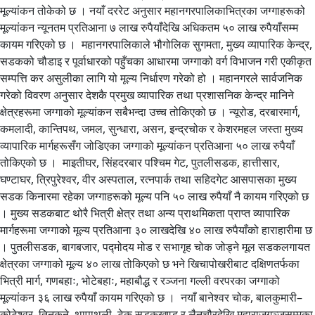
मूल्यांकन तोकेको छ । नयाँ दररेट अनुसार महानगरपालिकाभित्रका जग्गाहरूको
मूल्यांकन न्यूनतम प्रतिआना ७ लाख रुपैयाँदेखि अधिकतम ५० लाख रुपैयाँसम्म
कायम गरिएको छ । महानगरपालिकाले भौगोलिक सुगमता, मुख्य व्यापारिक केन्द्र,
सडकको चौडाइ र पूर्वाधारको पहुँचका आधारमा जग्गाको वर्ग विभाजन गरी एकीकृत
सम्पत्ति कर असुलीका लागि यो मूल्य निर्धारण गरेको हो । महानगरले सार्वजनिक
गरेको विवरण अनुसार देशकै प्रमुख व्यापारिक तथा प्रशासनिक केन्द्र मानिने
क्षेत्रहरूमा जग्गाको मूल्यांकन सबैभन्दा उच्च तोकिएको छ । न्यूरोड, दरबारमार्ग,
कमलादी, कान्तिपथ, जमल, सुन्धारा, असन, इन्द्रचोक र केशरमहल जस्ता मुख्य
व्यापारिक मार्गहरूसँग जोडिएका जग्गाको मूल्यांकन प्रतिआना ५० लाख रुपैयाँ
तोकिएको छ । माइतीघर, सिंहदरबार पश्चिम गेट, पुतलीसडक, हात्तीसार,
घण्टाघर, त्रिपुरेश्वर, वीर अस्पताल, रत्नपार्क तथा सहिदगेट आसपासका मुख्य
सडक किनारमा रहेका जग्गाहरूको मूल्य पनि ५० लाख रुपैयाँ नै कायम गरिएको छ
। मुख्य सडकबाट थोरै भित्री क्षेत्र तथा अन्य प्राथमिकता प्राप्त व्यापारिक
मार्गहरूमा जग्गाको मूल्य प्रतिआना ३० लाखदेखि ४० लाख रुपैयाँको हाराहारीमा छ
। पुतलीसडक, बागबजार, पद्मोदय मोड र सभागृह चोक जोड्ने मूल सडकलगायत
क्षेत्रका जग्गाको मूल्य ४० लाख तोकिएको छ भने खिचापोखरीबाट दक्षिणतर्फका
भित्री मार्ग, गणबहाः, भोटेबहाः, महाबौद्ध र रञ्जना गल्ली वरपरका जग्गाको
मूल्यांकन ३६ लाख रुपैयाँ कायम गरिएको छ । नयाँ बानेश्वर चोक, बालकुमारी–
कोटेश्वर–तिनकुने–थापाथली–टेकू सडकखण्ड र लैनचौरदेखि महाराजगञ्जसम्मका