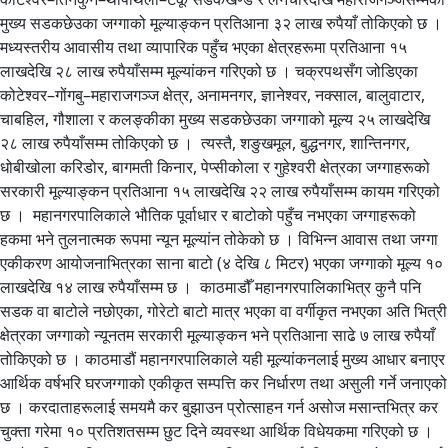
मुख्य सडकछेउका जग्गाको मूल्याङ्कन प्रतिआना ३२ लाख रुपैयाँ तोकिएको छ ।
मध्यस्तरीय आवासीय तथा व्यापारिक पहुँच भएका क्षेत्रहरूमा प्रतिआना १५
लाखदेखि २८ लाख रुपैयाँसम्म मूल्यांकन गरिएको छ । चक्रपथसँग जोडिएका
कोटेश्वर–गोंगबु–महाराजगञ्ज क्षेत्र, अनामनगर, ज्ञानेश्वर, नक्साल, बालुवाटार,
चाबहिल, गौशाला र कलङ्कीका मुख्य सडकछेउका जग्गाको मूल्य २५ लाखदेखि
२८ लाख रुपैयाँसम्म तोकिएको छ । त्यस्तै, शङुखमूल, बुद्धनगर, शान्तिनगर,
धोबीखोला करिडोर, बागमती किनार, पेप्सीकोला र गुहेश्वरी क्षेत्रका जग्गाहरूको
सरकारी मूल्याङ्कन प्रतिआना १५ लाखदेखि २२ लाख रुपैयाँसम्म कायम गरिएको
छ । महानगरपालिकाले भौतिक पूर्वाधार र बाटोको पहुँच नभएका जग्गाहरूको
हकमा भने तुलनात्मक रूपमा न्यून मूल्यांन तोकेको छ । विभिन्न आवास तथा जग्गा
एकीकरण आयोजनाभित्रका साना बाटो (४ देखि ८ मिटर) भएका जग्गाको मूल्य १०
लाखदेखि १४ लाख रुपैयाँसम्म छ । काठमाडौँ महानगरपालिकाभित्र कुनै पनि
सडक वा बाटोले नछोएका, गोरेटो बाटो मात्र भएका वा वर्गीकृत नभएका अति भित्री
क्षेत्रका जग्गाको न्यूनतम सरकारी मूल्याङ्कन भने प्रतिआना साढे ७ लाख रुपैयाँ
तोकिएको छ । काठमाडौं महानगरपालिकाले यही मूल्यांकनलाई मुख्य आधार बनाएर
आर्थिक वर्षभरि घरजग्गाको एकीकृत सम्पत्ति कर निर्धारण तथा असुली गर्ने जनाएको
छ । करदाताहरूलाई समयमै कर बुझाउन प्रोत्साहन गर्न असोज मसान्तभित्र कर
चुक्ता गरेमा १० प्रतिशतसम्म छुट दिने व्यवस्था आर्थिक विधेयकमा गरिएको छ ।