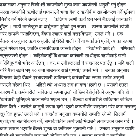
ढकालका अनुसार रिकोभरी कम्पनीको मुख्य काम जबर्जस्ती असुली गर्नु होइन ।
यस्ता कम्पनीले ऋणीलाई धम्क्याउने भन्दा बैंक र ऋणीबीच सहजीकरण गर्ने भूमिका
निर्वाह गर्ने गरेको उनले बताए । ‘कतिपय ऋणी कहाँ छन् भन्ने बैंकलाई जानकारी
हुँदैन । गाडी ताप्लेजुङ वा दार्चुलामा पुगेको हुन सक्छ । त्यस्ता कम्पनीले खोजी
गरेर सम्पर्क गराइदिन्छन्, बैंकमा ल्याएर वार्ता गराइदिन्छन्,’ उनले भने । एक
बैंकरका अनुसार ऋण असुलीलाई धेरैले गाली गर्ने वा थर्काउने प्रक्रियाका रूपमा
बुझ्ने गरेका छन्, जबकि वास्तविकता त्यस्तो होइन । ‘रिकोभरी आर्ट हो । गणितको
सूत्रजस्तो होइन । कहिलेकाहीँ विभागका कर्मचारी साथीहरू ऋणीलाई गाली
गरिदिनुप¥यो भनेर आउँछन् । तर, म उनीहरूलाई नै सम्झाएर पठाउँछु । यदि गाली
गरेरै पैसा उठ्ने भए १० जना बाउन्सर राखे पुग्थ्यो,’ उनले भने । उनका अनुसार
विगतमा केही बैंकले प्रभावशाली व्यक्तिलाई कर्मचारीका रूपमा राखेर असुली
गराउने गरेका थिए । अहिले त्यो अभ्यास लगभग बन्द भएको छ । यसको एउटा
कारण बैंक कर्मचारीले व्यक्तिगत रूपमा ठूलो जोखिम बेहोर्नुपरेको अनुभव पनि हो ।
‘कर्मचारी थुनिएको घटनासमेत भएका छन् । बैंकका कर्मचारीले व्यक्तिगत जोखिम
किन लिने ? त्यसैले कानुनी रूपमा दर्ता भएको कम्पनीसँग सम्झौता गरेर काम गराउनु
सुरक्षित हुन्छ,’ उनले भने । सम्झौताअनुसार कम्पनीले सम्पत्ति खोज्ने, लिलामी
प्रक्रिया सहजीकरण गर्ने, सम्पर्कविहीन ऋणीलाई भेटाउने लगायतका काम गर्छ ।
काम सफल भएपछि बैंकले शुल्क वा कमिसन भुक्तानी गर्छ । उनका अनुसार यद्यपि
रिकोभरी कम्पनीसँग काम गर्दा जोखिम पनि छन् । त्यस्ता कम्पनी र ऋणीबीच