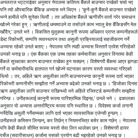
अनलराज भट्टराईका अनुसार नेपालमा कतिपय बैंकले बाउन्सर राखेको चर्चा भए
पनि त्यो औपचारिक बैंकिङ अभ्यास भने थिएन । ‘कुनै-कुनै बैंकले बाउन्सर राखेको
भन्ने हामीले पनि सुनेका थियौं । तर अधिकांश बैंकले ऋणीसँग वार्ता गरेर समाधान
खोज्ने गरेका हुन् । ऋणीलाई धम्क्याउने वा तर्साउने काम भ्यालु बेस बैंकिङसँग मेल
खाँदैन,’ उनले भने । विकसित मुलुकमा कानुनी रूपमा अधिकार प्राप्त कम्पनीहरूले
डेब्ट रिकोभरी, सम्पत्ति व्यवस्थापन तथा असुली प्रक्रियालाई सहजीकरण गर्ने
अभ्यास रहेको उनले बताए । नेपालमा पनि त्यही अभ्यास विस्तारै प्रवेश गरिरहेको
उनको भनाइ छ । एक बैंकका एक उच्च तहका कर्मचारीका अनुसार विगतमा केही
बैंकले सुरक्षाका कारण बाउन्सर राखेका हुन सक्छन् । विशेषगरी बैंकमा आएर झगडा
गर्ने वा कर्मचारीमाथि हातपात गर्न खोज्ने घटनाका कारण यस्तो व्यवस्था गरिएको
थियो । तर, अहिले ऋण असुलीका लागि बाउन्सरभन्दा कानुनी रूपमा दर्ता भएका
रिकोभरी कम्पनीसँग सम्झौता गर्ने अभ्यास बढेको उनको भनाइ छ । ‘हिजोका दिनमा
ऋण असुलीका लागि बाउन्सर राखिन्थ्यो भने अहिले रजिस्टर्ड कम्पनीसँग सम्झौता
गरिन्छ । उनीहरूलाई कानुनी रूपमा पारिश्रमिक दिइन्छ,’ उनले भने । ढकालका
अनुसार यो अभ्यास अन्तर्राष्ट्रिय रूपमा पनि स्थापित छ । विदेशमा कर्जा लगानी
गर्नेदेखि असुली गर्नेसम्मका लागि दर्ता भएका व्यावसायिक एजेन्सी हुन्छन् ।
उनीहरूले कमिसन लिन्छन्, कर तिर्छन् र नियमनभित्र बसेर काम गर्छन् । नेपालमा
पनि केही बैंकले सीमित रूपमा यस्तो सेवा लिन थालेका छन् । विशेषगरी हायर
पर्चेज (सवारीसाधन) कर्जामा यसको प्रयोग बढी भइरहेको उनको भनाइ छ ।