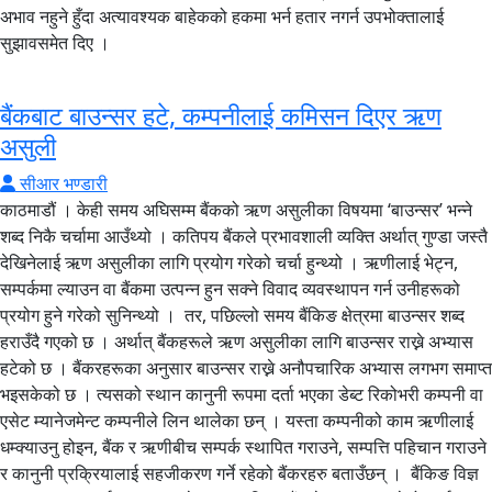
अभाव नहुने हुँदा अत्यावश्यक बाहेकको हकमा भर्न हतार नगर्न उपभोक्तालाई
सुझावसमेत दिए ।
बैंकबाट बाउन्सर हटे, कम्पनीलाई कमिसन दिएर ऋण
असुली
सीआर भण्डारी
काठमाडौं । केही समय अघिसम्म बैंकको ऋण असुलीका विषयमा ‘बाउन्सर’ भन्ने
शब्द निकै चर्चामा आउँथ्यो । कतिपय बैंकले प्रभावशाली व्यक्ति अर्थात् गुण्डा जस्तै
देखिनेलाई ऋण असुलीका लागि प्रयोग गरेको चर्चा हुन्थ्यो । ऋणीलाई भेट्न,
सम्पर्कमा ल्याउन वा बैंकमा उत्पन्न हुन सक्ने विवाद व्यवस्थापन गर्न उनीहरूको
प्रयोग हुने गरेको सुनिन्थ्यो । तर, पछिल्लो समय बैंकिङ क्षेत्रमा बाउन्सर शब्द
हराउँदै गएको छ । अर्थात् बैंकहरूले ऋण असुलीका लागि बाउन्सर राख्ने अभ्यास
हटेको छ । बैंकरहरूका अनुसार बाउन्सर राख्ने अनौपचारिक अभ्यास लगभग समाप्त
भइसकेको छ । त्यसको स्थान कानुनी रूपमा दर्ता भएका डेब्ट रिकोभरी कम्पनी वा
एसेट म्यानेजमेन्ट कम्पनीले लिन थालेका छन् । यस्ता कम्पनीको काम ऋणीलाई
धम्क्याउनु होइन, बैंक र ऋणीबीच सम्पर्क स्थापित गराउने, सम्पत्ति पहिचान गराउने
र कानुनी प्रक्रियालाई सहजीकरण गर्ने रहेको बैंकरहरु बताउँछन् । बैंकिङ विज्ञ