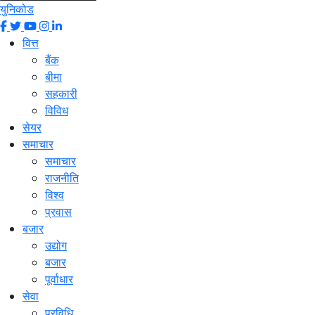
युनिकोड
वित्त
बैंक
बीमा
सहकारी
विविध
सेयर
समाचार
समाचार
राजनीति
विश्व
प्रवास
बजार
उद्योग
बजार
पूर्वाधार
सेवा
प्रविधि