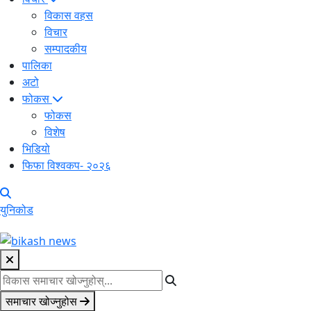
विकास वहस
विचार
सम्पादकीय
पालिका
अटो
फोकस
फोकस
विशेष
भिडियो
फिफा विश्वकप- २०२६
युनिकोड
समाचार खोज्नुहोस