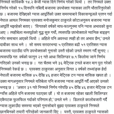
निगमले साविककै १४.२ केजी ग्यास दिने निर्णय गरेको थियो । तर निगमले उक्त
निर्णय गरेको १५ दिनपनि नबित्दै बजारमा उपभोक्ता ग्यासका लागि भौतारिनुपरेको
छ । बजारमा देखिएको ग्यास आपूर्तिको उक्त समस्याबारे विकासन्यूजले प्रश्न गर्दा
नेपाल आयल निगमका प्रवक्ता मनोजकुमार ठाकुरले कोटाअनुरूप बजारमा ग्यास
आपूर्ति भइरहेको बताए। ‘विगतको वर्षको माघ-फाल्गुनमा पनि ग्यास अभावको कुरा
आए । त्यहीबेला मध्यपूर्वको युद्ध सुरु गर्यो, त्यसपछि उपभोक्ताले प्यानिक बाइङ्ग
गरेर समाचार आएको थियो । अहिले पनि अवस्था त्यही हो तर अभाव छैन,’ उनले
दाबीका साथ भने । सो समय सरदरभन्दा ५ प्रतिशत बढी ५१ प्रतिशत ग्यास
बजारमा पठाउँदा पनि उपभोक्ताको गुनासो उस्तै रहेको उनले स्मरण गर्दै सुनाए ।
त्यसपछि गत वर्षको फागुन २९ गते आधा सिलिण्डर ७.१ किलोमा जाने निर्णय
गरिएको उनको भनाइ छ । गत चैतमा भने ३६ मेट्रिक टनले बजार माग पुरा गरेको
निगमको रेकर्ड छ । प्रवक्ता ठाकुरका अनुसार विगत २ वर्षको तथ्यांङ्क हेर्दा
नेपाली बजारमा मासिक ४५ देखि ४६ हजार मेट्रिक टन ग्यास मासिक खपत हो ।
उक्त मागअनुसार निगमले यतिबेला पनि बजारमा ग्यास आपूर्ति गर्दै आएको उनको
भनाइ छ । ‘असार ३१ गते निगमले निर्णय गरेपछि ४५ देखि ४६ हजार मेट्रिक टन
ग्याँस अहिले पनि बजारमा पठाएका छौं । यो त बजारमा रहेका खाली सिलिण्डर
एकैपटक फुलफिल गर्दाको परिणाम हो,’ उनले भने । डिलरले कालोबजारी गर्दै
ग्यास लुकाउँदा समस्या भएको गुनासोबारे बुझ्दा प्रवक्ता ठाकुरले निगमले
छानबिनको तयारी गरिरहेको जानकारी दिए । यस्तै, प्रवक्ता ठाकुरले ग्यासको