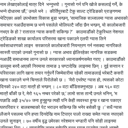
नाम लेखाएकोलाई मात्र दिने भन्नुभयो । गुनासो गर्न पनि खोजे कसलाई गर्ने, के
भन्ने दोधारमा छौं,’ उनले भने । कीर्तिपुरबाटै टेकु साल्ट ट्रेडिङको प्राङ्गणमा
भेटिएका अर्का उपभोक्ता विकास बुडा भन्छन्, ‘सामाजिक सञ्जालमा ग्यास अभावको
समाचार नआउँदासम्म छ भन्ने पसलेले भोलिपल्टै जाँदा छैन भन्छन्, यो कालोबजारी
नभएर के हो ? रातारात ग्यास कसरी सकिन्छ ?’ काठमाडौंको टेकुस्थित नेशनल
ट्रेडिङको शाखा कार्यालय परिसरमा खाना पकाउने एलपी ग्यास लिने
सर्वसाधारणको लाइन सरकारले कालोबजारी नियन्त्रण गर्न नसक्दा नागरिकले
सास्ती पाएको उनको गुनासो छ । ग्यास अभाव झेलिरहेका नागरिक सडकमा
नआउँदै समाधानमा लाग्न उनले सरकारको ध्यानाकर्षणसमेत गराए । काठमाडौंको
डल्लुमा बस्दै आएकी निरमाया तामाङ ३ घण्टादेखि लाइनमा छिन् । दुई सन्तान र
परिवारका लागि खाना तयार गर्नुपर्ने जिम्मेवारीमा रहेकी तामाङलाई भरेबाटै कसरी
खाना पकाउने भन्ने चिन्ताले पिरोलेको छ । ‘मेरो एभरेष्ट ग्यास हो, त्यसको कोटा
दिनको २४० वटा मात्रै हो भन्छन् । ८० वटा बाँडिसक्नुभएछ । अब १६० वटा
मात्रै बाँकी छ रे, मेरो १६५ नम्बर परेको छ,’ लामो सास तान्दै उनले भनिन्, ‘म
पछाडि अझै ३५/४० जना हुनुहुन्छ त्यही पनि केही व्यवस्था हुन्छ र खाना पकाएर
घरपरिवार र बालबच्चाको पेट भराउन सकिन्छ कि भनेर बसेकी छु ।’ सधैं ग्यास
लैजाने पसलमा पनि हप्ता दिनदेखि नाम टिपाएर पालो राख्दा समेत ग्यास नपाएको
उनले सुनाइन् । ७० वर्षीय वृद्ध उमेरका नरेशमान भण्डारी पनि सोही लाइनमा
उभिएका थिए । ८ घण्टादेखि लाइन बसेपछि बल्ल ग्यास पाउनेमा उनले आफ्नो