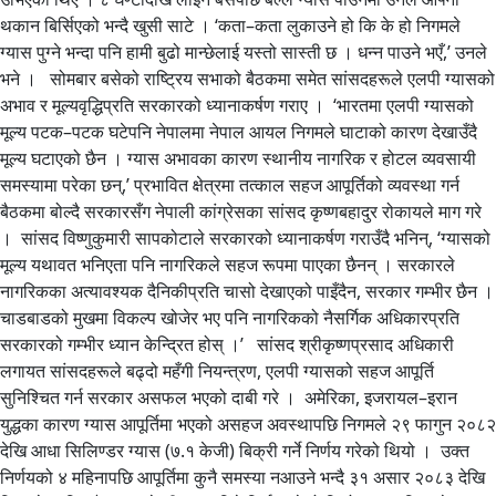
थकान बिर्सिएको भन्दै खुसी साटे । ‘कता–कता लुकाउने हो कि के हो निगमले
ग्यास पुग्ने भन्दा पनि हामी बुढो मान्छेलाई यस्तो सास्ती छ । धन्न पाउने भएँ,’ उनले
भने । सोमबार बसेको राष्ट्रिय सभाको बैठकमा समेत सांसदहरूले एलपी ग्यासको
अभाव र मूल्यवृद्धिप्रति सरकारको ध्यानाकर्षण गराए । ‘भारतमा एलपी ग्यासको
मूल्य पटक–पटक घटेपनि नेपालमा नेपाल आयल निगमले घाटाको कारण देखाउँदै
मूल्य घटाएको छैन । ग्यास अभावका कारण स्थानीय नागरिक र होटल व्यवसायी
समस्यामा परेका छन्,’ प्रभावित क्षेत्रमा तत्काल सहज आपूर्तिको व्यवस्था गर्न
बैठकमा बोल्दै सरकारसँग नेपाली कांग्रेसका सांसद कृष्णबहादुर रोकायले माग गरे
। सांसद विष्णुकुमारी सापकोटाले सरकारको ध्यानाकर्षण गराउँदै भनिन्, ‘ग्यासको
मूल्य यथावत भनिएता पनि नागरिकले सहज रूपमा पाएका छैनन् । सरकारले
नागरिकका अत्यावश्यक दैनिकीप्रति चासो देखाएको पाइँदैन, सरकार गम्भीर छैन ।
चाडबाडको मुखमा विकल्प खोजेर भए पनि नागरिकको नैसर्गिक अधिकारप्रति
सरकारको गम्भीर ध्यान केन्द्रित होस् ।’ सांसद श्रीकृष्णप्रसाद अधिकारी
लगायत सांसदहरूले बढ्दो महँगी नियन्त्रण, एलपी ग्यासको सहज आपूर्ति
सुनिश्चित गर्न सरकार असफल भएको दाबी गरे । अमेरिका, इजरायल–इरान
युद्धका कारण ग्यास आपूर्तिमा भएको असहज अवस्थापछि निगमले २९ फागुन २०८२
देखि आधा सिलिण्डर ग्यास (७.१ केजी) बिक्री गर्ने निर्णय गरेको थियो । उक्त
निर्णयको ४ महिनापछि आपूर्तिमा कुनै समस्या नआउने भन्दै ३१ असार २०८३ देखि