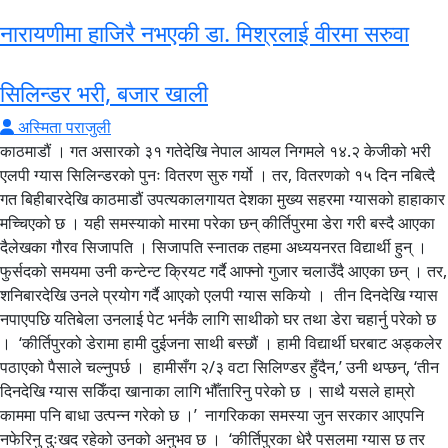
नारायणीमा हाजिरै नभएकी डा. मिश्रलाई वीरमा सरुवा
सिलिन्डर भरी, बजार खाली
अस्मिता पराजुली
काठमाडौं । गत असारको ३१ गतेदेखि नेपाल आयल निगमले १४.२ केजीको भरी
एलपी ग्यास सिलिन्डरको पुनः वितरण सुरु गर्यो । तर, वितरणको १५ दिन नबित्दै
गत बिहीबारदेखि काठमाडौं उपत्यकालगायत देशका मुख्य सहरमा ग्यासको हाहाकार
मच्चिएको छ । यही समस्याको मारमा परेका छन् कीर्तिपुरमा डेरा गरी बस्दै आएका
दैलेखका गौरव सिजापति । सिजापति स्नातक तहमा अध्ययनरत विद्यार्थी हुन् ।
फुर्सदको समयमा उनी कन्टेन्ट क्रियट गर्दै आफ्नो गुजार चलाउँदै आएका छन् । तर,
शनिबारदेखि उनले प्रयोग गर्दै आएको एलपी ग्यास सकियो । तीन दिनदेखि ग्यास
नपाएपछि यतिबेला उनलाई पेट भर्नकै लागि साथीको घर तथा डेरा चहार्नु परेको छ
। ‘कीर्तिपुरको डेरामा हामी दुईजना साथी बस्छौं । हामी विद्यार्थी घरबाट अड्कलेर
पठाएको पैसाले चल्नुपर्छ । हामीसँग २/३ वटा सिलिण्डर हुँदैन,’ उनी थप्छन्, ‘तीन
दिनदेखि ग्यास सकिँदा खानाका लागि भौँतारिनु परेको छ । साथै यसले हाम्रो
काममा पनि बाधा उत्पन्न गरेको छ ।’ नागरिकका समस्या जुन सरकार आएपनि
नफेरिनु दुःखद रहेको उनको अनुभव छ । ‘कीर्तिपुरका धेरै पसलमा ग्यास छ तर