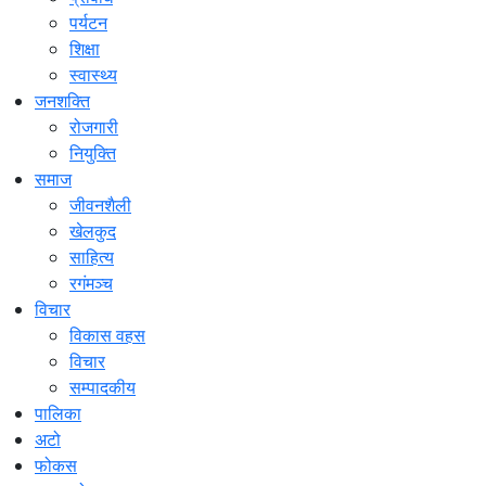
पर्यटन
शिक्षा
स्वास्थ्य
जनशक्ति
रोजगारी
नियुक्ति
समाज
जीवनशैली
खेलकुद
साहित्य
रगंमञ्च
विचार
विकास वहस
विचार
सम्पादकीय
पालिका
अटो
फोकस