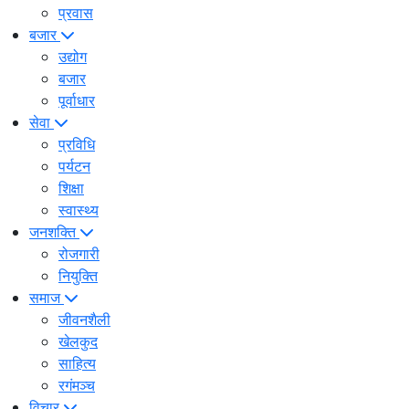
प्रवास
बजार
उद्योग
बजार
पूर्वाधार
सेवा
प्रविधि
पर्यटन
शिक्षा
स्वास्थ्य
जनशक्ति
रोजगारी
नियुक्ति
समाज
जीवनशैली
खेलकुद
साहित्य
रगंमञ्च
विचार